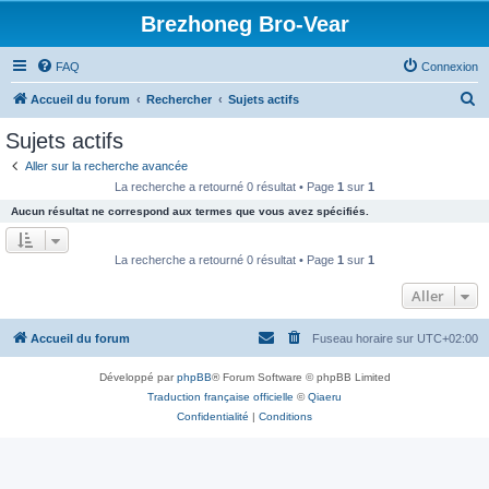
Brezhoneg Bro-Vear
FAQ
Connexion
R
Accueil du forum
Rechercher
Sujets actifs
e
Sujets actifs
c
Aller sur la recherche avancée
h
La recherche a retourné 0 résultat • Page
1
sur
1
e
Aucun résultat ne correspond aux termes que vous avez spécifiés.
r
c
La recherche a retourné 0 résultat • Page
1
sur
1
h
Aller
e
r
Accueil du forum
Fuseau horaire sur
UTC+02:00
Développé par
phpBB
® Forum Software © phpBB Limited
Traduction française officielle
©
Qiaeru
Confidentialité
|
Conditions