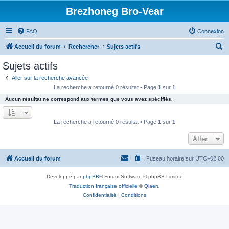
Brezhoneg Bro-Vear
FAQ
Connexion
R
Accueil du forum
Rechercher
Sujets actifs
e
Sujets actifs
c
Aller sur la recherche avancée
h
La recherche a retourné 0 résultat • Page
1
sur
1
e
Aucun résultat ne correspond aux termes que vous avez spécifiés.
r
c
La recherche a retourné 0 résultat • Page
1
sur
1
h
Aller
e
r
Accueil du forum
Fuseau horaire sur
UTC+02:00
Développé par
phpBB
® Forum Software © phpBB Limited
Traduction française officielle
©
Qiaeru
Confidentialité
|
Conditions