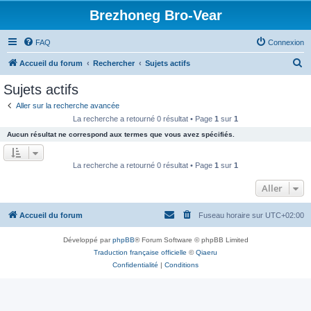
Brezhoneg Bro-Vear
FAQ
Connexion
R
Accueil du forum
Rechercher
Sujets actifs
e
Sujets actifs
c
Aller sur la recherche avancée
h
La recherche a retourné 0 résultat • Page
1
sur
1
e
Aucun résultat ne correspond aux termes que vous avez spécifiés.
r
c
La recherche a retourné 0 résultat • Page
1
sur
1
h
Aller
e
r
Accueil du forum
Fuseau horaire sur
UTC+02:00
Développé par
phpBB
® Forum Software © phpBB Limited
Traduction française officielle
©
Qiaeru
Confidentialité
|
Conditions