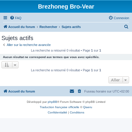
Brezhoneg Bro-Vear
FAQ
Connexion
R
Accueil du forum
Rechercher
Sujets actifs
e
Sujets actifs
c
Aller sur la recherche avancée
h
La recherche a retourné 0 résultat • Page
1
sur
1
e
Aucun résultat ne correspond aux termes que vous avez spécifiés.
r
c
La recherche a retourné 0 résultat • Page
1
sur
1
h
Aller
e
r
Accueil du forum
Fuseau horaire sur
UTC+02:00
Développé par
phpBB
® Forum Software © phpBB Limited
Traduction française officielle
©
Qiaeru
Confidentialité
|
Conditions