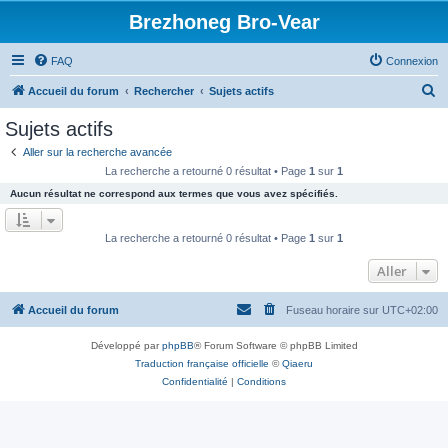
Brezhoneg Bro-Vear
FAQ
Connexion
R
Accueil du forum
Rechercher
Sujets actifs
e
Sujets actifs
c
Aller sur la recherche avancée
h
La recherche a retourné 0 résultat • Page
1
sur
1
e
Aucun résultat ne correspond aux termes que vous avez spécifiés.
r
c
La recherche a retourné 0 résultat • Page
1
sur
1
h
Aller
e
r
Accueil du forum
Fuseau horaire sur
UTC+02:00
Développé par
phpBB
® Forum Software © phpBB Limited
Traduction française officielle
©
Qiaeru
Confidentialité
|
Conditions