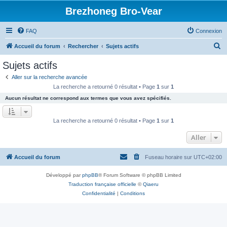
Brezhoneg Bro-Vear
FAQ
Connexion
R
Accueil du forum
Rechercher
Sujets actifs
e
Sujets actifs
c
Aller sur la recherche avancée
h
La recherche a retourné 0 résultat • Page
1
sur
1
e
Aucun résultat ne correspond aux termes que vous avez spécifiés.
r
c
La recherche a retourné 0 résultat • Page
1
sur
1
h
Aller
e
r
Accueil du forum
Fuseau horaire sur
UTC+02:00
Développé par
phpBB
® Forum Software © phpBB Limited
Traduction française officielle
©
Qiaeru
Confidentialité
|
Conditions