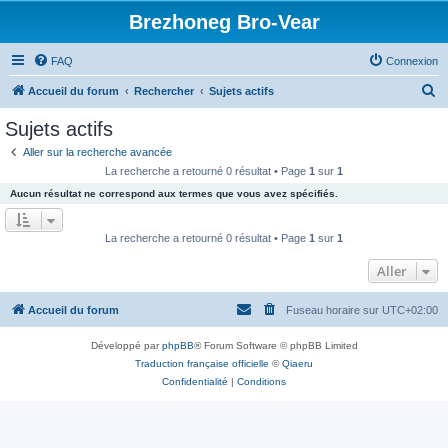
Brezhoneg Bro-Vear
FAQ
Connexion
R
Accueil du forum
Rechercher
Sujets actifs
e
Sujets actifs
c
Aller sur la recherche avancée
h
La recherche a retourné 0 résultat • Page
1
sur
1
e
Aucun résultat ne correspond aux termes que vous avez spécifiés.
r
c
La recherche a retourné 0 résultat • Page
1
sur
1
h
Aller
e
r
Accueil du forum
Fuseau horaire sur
UTC+02:00
Développé par
phpBB
® Forum Software © phpBB Limited
Traduction française officielle
©
Qiaeru
Confidentialité
|
Conditions