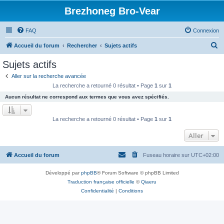
Brezhoneg Bro-Vear
FAQ
Connexion
R
Accueil du forum
Rechercher
Sujets actifs
e
Sujets actifs
c
Aller sur la recherche avancée
h
La recherche a retourné 0 résultat • Page
1
sur
1
e
Aucun résultat ne correspond aux termes que vous avez spécifiés.
r
c
La recherche a retourné 0 résultat • Page
1
sur
1
h
Aller
e
r
Accueil du forum
Fuseau horaire sur
UTC+02:00
Développé par
phpBB
® Forum Software © phpBB Limited
Traduction française officielle
©
Qiaeru
Confidentialité
|
Conditions