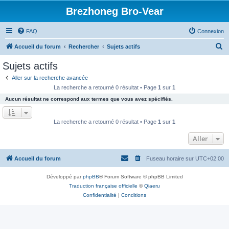
Brezhoneg Bro-Vear
FAQ
Connexion
R
Accueil du forum
Rechercher
Sujets actifs
e
Sujets actifs
c
Aller sur la recherche avancée
h
La recherche a retourné 0 résultat • Page
1
sur
1
e
Aucun résultat ne correspond aux termes que vous avez spécifiés.
r
c
La recherche a retourné 0 résultat • Page
1
sur
1
h
Aller
e
r
Accueil du forum
Fuseau horaire sur
UTC+02:00
Développé par
phpBB
® Forum Software © phpBB Limited
Traduction française officielle
©
Qiaeru
Confidentialité
|
Conditions