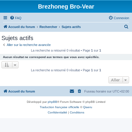
Brezhoneg Bro-Vear
FAQ
Connexion
R
Accueil du forum
Rechercher
Sujets actifs
e
Sujets actifs
c
Aller sur la recherche avancée
h
La recherche a retourné 0 résultat • Page
1
sur
1
e
Aucun résultat ne correspond aux termes que vous avez spécifiés.
r
c
La recherche a retourné 0 résultat • Page
1
sur
1
h
Aller
e
r
Accueil du forum
Fuseau horaire sur
UTC+02:00
Développé par
phpBB
® Forum Software © phpBB Limited
Traduction française officielle
©
Qiaeru
Confidentialité
|
Conditions