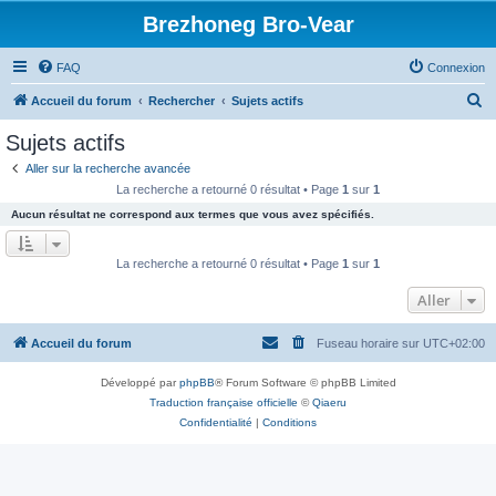
Brezhoneg Bro-Vear
FAQ
Connexion
R
Accueil du forum
Rechercher
Sujets actifs
e
Sujets actifs
c
Aller sur la recherche avancée
h
La recherche a retourné 0 résultat • Page
1
sur
1
e
Aucun résultat ne correspond aux termes que vous avez spécifiés.
r
c
La recherche a retourné 0 résultat • Page
1
sur
1
h
Aller
e
r
Accueil du forum
Fuseau horaire sur
UTC+02:00
Développé par
phpBB
® Forum Software © phpBB Limited
Traduction française officielle
©
Qiaeru
Confidentialité
|
Conditions