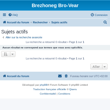
Brezhoneg Bro-Vear
FAQ
Connexion
R
Accueil du forum
Rechercher
Sujets actifs
e
Sujets actifs
c
Aller sur la recherche avancée
h
La recherche a retourné 0 résultat • Page
1
sur
1
e
Aucun résultat ne correspond aux termes que vous avez spécifiés.
r
c
La recherche a retourné 0 résultat • Page
1
sur
1
h
Aller
e
r
Accueil du forum
Fuseau horaire sur
UTC+02:00
Développé par
phpBB
® Forum Software © phpBB Limited
Traduction française officielle
©
Qiaeru
Confidentialité
|
Conditions