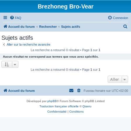
Brezhoneg Bro-Vear
FAQ
Connexion
R
Accueil du forum
Rechercher
Sujets actifs
e
Sujets actifs
c
Aller sur la recherche avancée
h
La recherche a retourné 0 résultat • Page
1
sur
1
e
Aucun résultat ne correspond aux termes que vous avez spécifiés.
r
c
La recherche a retourné 0 résultat • Page
1
sur
1
h
Aller
e
r
Accueil du forum
Fuseau horaire sur
UTC+02:00
Développé par
phpBB
® Forum Software © phpBB Limited
Traduction française officielle
©
Qiaeru
Confidentialité
|
Conditions