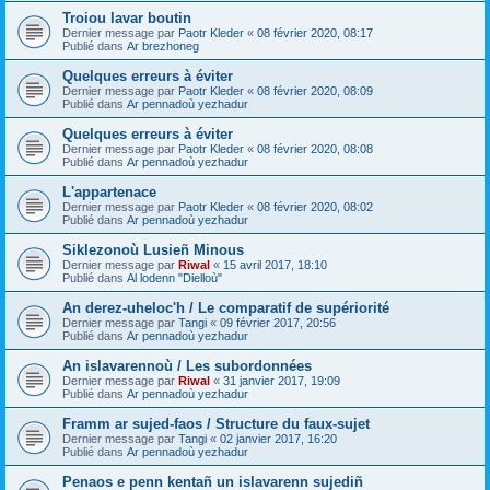
Troiou lavar boutin
Dernier message par
Paotr Kleder
«
08 février 2020, 08:17
Publié dans
Ar brezhoneg
Quelques erreurs à éviter
Dernier message par
Paotr Kleder
«
08 février 2020, 08:09
Publié dans
Ar pennadoù yezhadur
Quelques erreurs à éviter
Dernier message par
Paotr Kleder
«
08 février 2020, 08:08
Publié dans
Ar pennadoù yezhadur
L'appartenace
Dernier message par
Paotr Kleder
«
08 février 2020, 08:02
Publié dans
Ar pennadoù yezhadur
Siklezonoù Lusieñ Minous
Dernier message par
Riwal
«
15 avril 2017, 18:10
Publié dans
Al lodenn "Dielloù"
An derez-uheloc'h / Le comparatif de supériorité
Dernier message par
Tangi
«
09 février 2017, 20:56
Publié dans
Ar pennadoù yezhadur
An islavarennoù / Les subordonnées
Dernier message par
Riwal
«
31 janvier 2017, 19:09
Publié dans
Ar pennadoù yezhadur
Framm ar sujed-faos / Structure du faux-sujet
Dernier message par
Tangi
«
02 janvier 2017, 16:20
Publié dans
Ar pennadoù yezhadur
Penaos e penn kentañ un islavarenn sujediñ