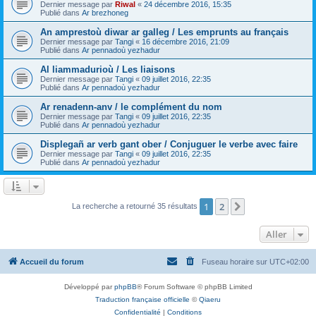
Dernier message par
Riwal
«
24 décembre 2016, 15:35
Publié dans
Ar brezhoneg
An amprestoù diwar ar galleg / Les emprunts au français
Dernier message par
Tangi
«
16 décembre 2016, 21:09
Publié dans
Ar pennadoù yezhadur
Al liammadurioù / Les liaisons
Dernier message par
Tangi
«
09 juillet 2016, 22:35
Publié dans
Ar pennadoù yezhadur
Ar renadenn-anv / le complément du nom
Dernier message par
Tangi
«
09 juillet 2016, 22:35
Publié dans
Ar pennadoù yezhadur
Displegañ ar verb gant ober / Conjuguer le verbe avec faire
Dernier message par
Tangi
«
09 juillet 2016, 22:35
Publié dans
Ar pennadoù yezhadur
1
2
Suivant
La recherche a retourné 35 résultats
Aller
Accueil du forum
Fuseau horaire sur
UTC+02:00
Développé par
phpBB
® Forum Software © phpBB Limited
Traduction française officielle
©
Qiaeru
Confidentialité
|
Conditions