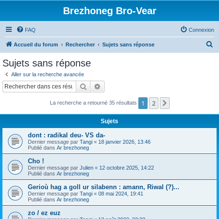
Brezhoneg Bro-Vear
FAQ
Connexion
R
Accueil du forum
Rechercher
Sujets sans réponse
e
Sujets sans réponse
c
Aller sur la recherche avancée
h
Rechercher
Recherche avancée
e
1
2
Suivant
La recherche a retourné 35 résultats
r
c
Sujets
h
dont : radikal deu- VS da-
e
Dernier message par
Tangi
«
18 janvier 2026, 13:46
Publié dans
Ar brezhoneg
r
Cho !
Dernier message par
Julien
«
12 octobre 2025, 14:22
Publié dans
Ar brezhoneg
Gerioù hag a goll ur silabenn : amann, Riwal (?)...
Dernier message par
Tangi
«
08 mai 2024, 19:41
Publié dans
Ar brezhoneg
zo / ez euz