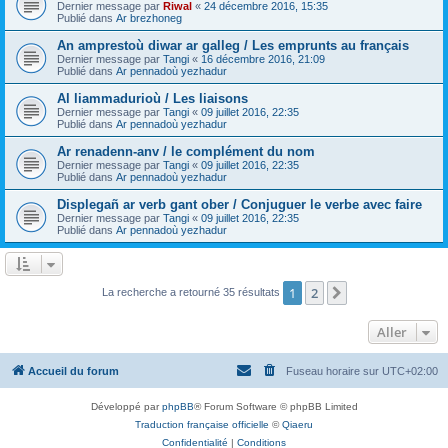
Dernier message par
Riwal
«
24 décembre 2016, 15:35
Publié dans
Ar brezhoneg
An amprestoù diwar ar galleg / Les emprunts au français
Dernier message par
Tangi
«
16 décembre 2016, 21:09
Publié dans
Ar pennadoù yezhadur
Al liammadurioù / Les liaisons
Dernier message par
Tangi
«
09 juillet 2016, 22:35
Publié dans
Ar pennadoù yezhadur
Ar renadenn-anv / le complément du nom
Dernier message par
Tangi
«
09 juillet 2016, 22:35
Publié dans
Ar pennadoù yezhadur
Displegañ ar verb gant ober / Conjuguer le verbe avec faire
Dernier message par
Tangi
«
09 juillet 2016, 22:35
Publié dans
Ar pennadoù yezhadur
1
2
Suivant
La recherche a retourné 35 résultats
Aller
Accueil du forum
Fuseau horaire sur
UTC+02:00
Développé par
phpBB
® Forum Software © phpBB Limited
Traduction française officielle
©
Qiaeru
Confidentialité
|
Conditions