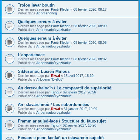
Troiou lavar boutin
Dernier message par
Paotr Kleder
«
08 février 2020, 08:17
Publié dans
Ar brezhoneg
Quelques erreurs à éviter
Dernier message par
Paotr Kleder
«
08 février 2020, 08:09
Publié dans
Ar pennadoù yezhadur
Quelques erreurs à éviter
Dernier message par
Paotr Kleder
«
08 février 2020, 08:08
Publié dans
Ar pennadoù yezhadur
L'appartenace
Dernier message par
Paotr Kleder
«
08 février 2020, 08:02
Publié dans
Ar pennadoù yezhadur
Siklezonoù Lusieñ Minous
Dernier message par
Riwal
«
15 avril 2017, 18:10
Publié dans
Al lodenn "Dielloù"
An derez-uheloc'h / Le comparatif de supériorité
Dernier message par
Tangi
«
09 février 2017, 20:56
Publié dans
Ar pennadoù yezhadur
An islavarennoù / Les subordonnées
Dernier message par
Riwal
«
31 janvier 2017, 19:09
Publié dans
Ar pennadoù yezhadur
Framm ar sujed-faos / Structure du faux-sujet
Dernier message par
Tangi
«
02 janvier 2017, 16:20
Publié dans
Ar pennadoù yezhadur
Penaos e penn kentañ un islavarenn sujediñ