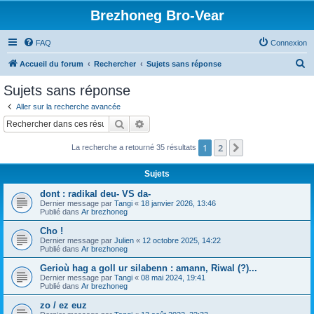
Brezhoneg Bro-Vear
FAQ
Connexion
R
Accueil du forum
Rechercher
Sujets sans réponse
e
Sujets sans réponse
c
Aller sur la recherche avancée
h
Rechercher
Recherche avancée
e
1
2
Suivant
La recherche a retourné 35 résultats
r
c
Sujets
h
dont : radikal deu- VS da-
e
Dernier message par
Tangi
«
18 janvier 2026, 13:46
Publié dans
Ar brezhoneg
r
Cho !
Dernier message par
Julien
«
12 octobre 2025, 14:22
Publié dans
Ar brezhoneg
Gerioù hag a goll ur silabenn : amann, Riwal (?)...
Dernier message par
Tangi
«
08 mai 2024, 19:41
Publié dans
Ar brezhoneg
zo / ez euz