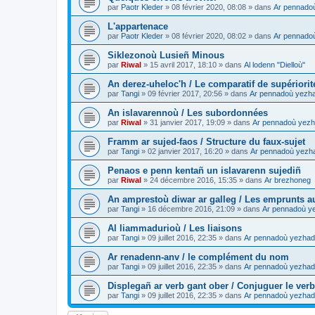
par
Paotr Kleder
»
08 février 2020, 08:08
» dans
Ar pennado
L'appartenace
par
Paotr Kleder
»
08 février 2020, 08:02
» dans
Ar pennado
Siklezonoù Lusieñ Minous
par
Riwal
»
15 avril 2017, 18:10
» dans
Al lodenn "Dielloù"
An derez-uheloc'h / Le comparatif de supériorit
par
Tangi
»
09 février 2017, 20:56
» dans
Ar pennadoù yezh
An islavarennoù / Les subordonnées
par
Riwal
»
31 janvier 2017, 19:09
» dans
Ar pennadoù yezh
Framm ar sujed-faos / Structure du faux-sujet
par
Tangi
»
02 janvier 2017, 16:20
» dans
Ar pennadoù yezh
Penaos e penn kentañ un islavarenn sujediñ
par
Riwal
»
24 décembre 2016, 15:35
» dans
Ar brezhoneg
An amprestoù diwar ar galleg / Les emprunts au
par
Tangi
»
16 décembre 2016, 21:09
» dans
Ar pennadoù y
Al liammadurioù / Les liaisons
par
Tangi
»
09 juillet 2016, 22:35
» dans
Ar pennadoù yezhad
Ar renadenn-anv / le complément du nom
par
Tangi
»
09 juillet 2016, 22:35
» dans
Ar pennadoù yezhad
Displegañ ar verb gant ober / Conjuguer le verb
par
Tangi
»
09 juillet 2016, 22:35
» dans
Ar pennadoù yezhad