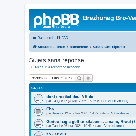
Brezhoneg Bro-Ve
Raccourcis
FAQ
Accueil du forum
Rechercher
Sujets sans réponse
Sujets sans réponse
Aller sur la recherche avancée
Rechercher
Recherche avancée
SUJETS
dont : radikal deu- VS da-
par
Tangi
»
18 janvier 2026, 13:46
» dans
Ar brezhoneg
Cho !
par
Julien
»
12 octobre 2025, 14:22
» dans
Ar brezhoneg
Gerioù hag a goll ur silabenn : amann, Riwal (?)
par
Tangi
»
08 mai 2024, 19:41
» dans
Ar brezhoneg
zo / ez euz