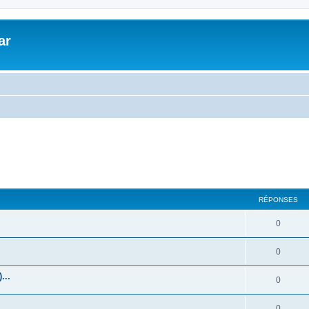
ar
RÉPONSES
0
0
...
0
0