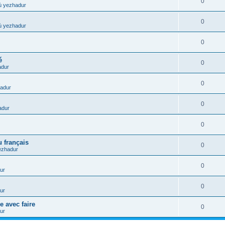
0
ù yezhadur
0
ù yezhadur
0
é
0
adur
0
adur
0
adur
0
 français
0
ezhadur
0
ur
0
ur
e avec faire
0
ur