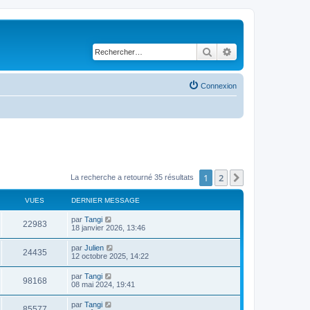
Rechercher
Recherche avancé
Connexion
1
2
Suivant
La recherche a retourné 35 résultats
VUES
DERNIER MESSAGE
par
Tangi
22983
18 janvier 2026, 13:46
par
Julien
24435
12 octobre 2025, 14:22
par
Tangi
98168
08 mai 2024, 19:41
par
Tangi
85577