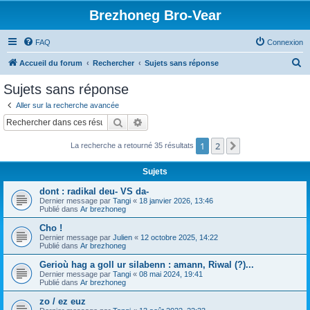
Brezhoneg Bro-Vear
FAQ
Connexion
R
Accueil du forum
Rechercher
Sujets sans réponse
e
Sujets sans réponse
c
Aller sur la recherche avancée
h
Rechercher
Recherche avancée
e
1
2
Suivant
La recherche a retourné 35 résultats
r
c
Sujets
h
dont : radikal deu- VS da-
e
Dernier message par
Tangi
«
18 janvier 2026, 13:46
Publié dans
Ar brezhoneg
r
Cho !
Dernier message par
Julien
«
12 octobre 2025, 14:22
Publié dans
Ar brezhoneg
Gerioù hag a goll ur silabenn : amann, Riwal (?)...
Dernier message par
Tangi
«
08 mai 2024, 19:41
Publié dans
Ar brezhoneg
zo / ez euz