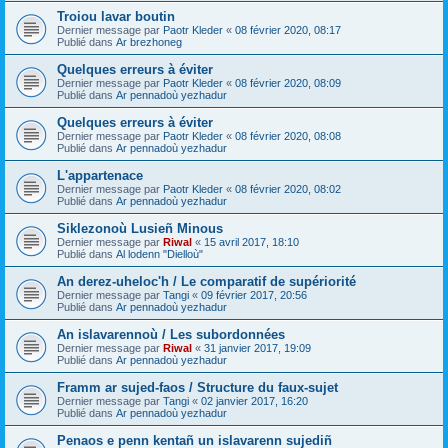
Troiou lavar boutin
Dernier message par
Paotr Kleder
«
08 février 2020, 08:17
Publié dans
Ar brezhoneg
Quelques erreurs à éviter
Dernier message par
Paotr Kleder
«
08 février 2020, 08:09
Publié dans
Ar pennadoù yezhadur
Quelques erreurs à éviter
Dernier message par
Paotr Kleder
«
08 février 2020, 08:08
Publié dans
Ar pennadoù yezhadur
L'appartenace
Dernier message par
Paotr Kleder
«
08 février 2020, 08:02
Publié dans
Ar pennadoù yezhadur
Siklezonoù Lusieñ Minous
Dernier message par
Riwal
«
15 avril 2017, 18:10
Publié dans
Al lodenn "Dielloù"
An derez-uheloc'h / Le comparatif de supériorité
Dernier message par
Tangi
«
09 février 2017, 20:56
Publié dans
Ar pennadoù yezhadur
An islavarennoù / Les subordonnées
Dernier message par
Riwal
«
31 janvier 2017, 19:09
Publié dans
Ar pennadoù yezhadur
Framm ar sujed-faos / Structure du faux-sujet
Dernier message par
Tangi
«
02 janvier 2017, 16:20
Publié dans
Ar pennadoù yezhadur
Penaos e penn kentañ un islavarenn sujediñ