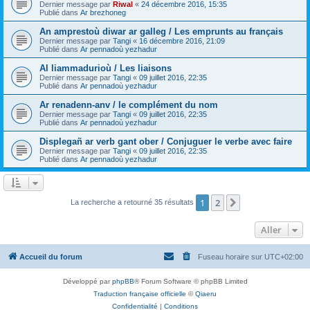
Dernier message par
Riwal
«
24 décembre 2016, 15:35
Publié dans
Ar brezhoneg
An amprestoù diwar ar galleg / Les emprunts au français
Dernier message par
Tangi
«
16 décembre 2016, 21:09
Publié dans
Ar pennadoù yezhadur
Al liammadurioù / Les liaisons
Dernier message par
Tangi
«
09 juillet 2016, 22:35
Publié dans
Ar pennadoù yezhadur
Ar renadenn-anv / le complément du nom
Dernier message par
Tangi
«
09 juillet 2016, 22:35
Publié dans
Ar pennadoù yezhadur
Displegañ ar verb gant ober / Conjuguer le verbe avec faire
Dernier message par
Tangi
«
09 juillet 2016, 22:35
Publié dans
Ar pennadoù yezhadur
1
2
Suivant
La recherche a retourné 35 résultats
Aller
Accueil du forum
Fuseau horaire sur
UTC+02:00
Développé par
phpBB
® Forum Software © phpBB Limited
Traduction française officielle
©
Qiaeru
Confidentialité
|
Conditions