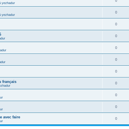
0
ù yezhadur
0
ù yezhadur
0
é
0
adur
0
adur
0
adur
0
 français
0
ezhadur
0
ur
0
ur
e avec faire
0
ur