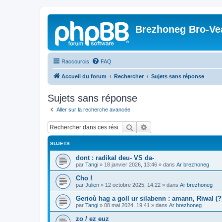
Brezhoneg Bro-Ve
Raccourcis
FAQ
Accueil du forum
Rechercher
Sujets sans réponse
Sujets sans réponse
Aller sur la recherche avancée
Rechercher
Recherche avancée
SUJETS
dont : radikal deu- VS da-
par
Tangi
»
18 janvier 2026, 13:46
» dans
Ar brezhoneg
Cho !
par
Julien
»
12 octobre 2025, 14:22
» dans
Ar brezhoneg
Gerioù hag a goll ur silabenn : amann, Riwal (?)
par
Tangi
»
08 mai 2024, 19:41
» dans
Ar brezhoneg
zo / ez euz