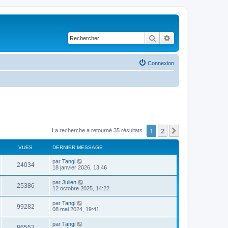
Rechercher
Recherche avancé
Connexion
1
2
Suivant
La recherche a retourné 35 résultats
VUES
DERNIER MESSAGE
par
Tangi
24034
18 janvier 2026, 13:46
par
Julien
25386
12 octobre 2025, 14:22
par
Tangi
99282
08 mai 2024, 19:41
par
Tangi
86552