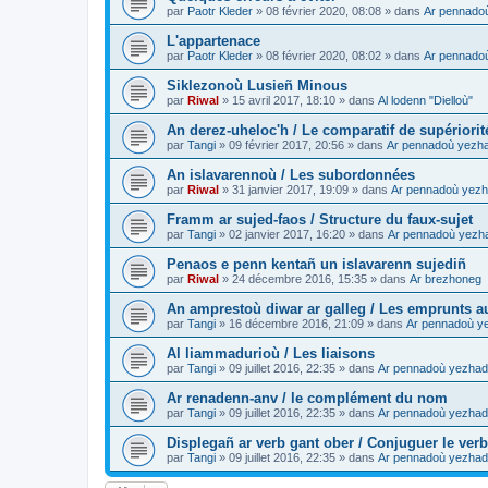
par
Paotr Kleder
»
08 février 2020, 08:08
» dans
Ar pennado
L'appartenace
par
Paotr Kleder
»
08 février 2020, 08:02
» dans
Ar pennado
Siklezonoù Lusieñ Minous
par
Riwal
»
15 avril 2017, 18:10
» dans
Al lodenn "Dielloù"
An derez-uheloc'h / Le comparatif de supériorit
par
Tangi
»
09 février 2017, 20:56
» dans
Ar pennadoù yezh
An islavarennoù / Les subordonnées
par
Riwal
»
31 janvier 2017, 19:09
» dans
Ar pennadoù yezh
Framm ar sujed-faos / Structure du faux-sujet
par
Tangi
»
02 janvier 2017, 16:20
» dans
Ar pennadoù yezh
Penaos e penn kentañ un islavarenn sujediñ
par
Riwal
»
24 décembre 2016, 15:35
» dans
Ar brezhoneg
An amprestoù diwar ar galleg / Les emprunts au
par
Tangi
»
16 décembre 2016, 21:09
» dans
Ar pennadoù y
Al liammadurioù / Les liaisons
par
Tangi
»
09 juillet 2016, 22:35
» dans
Ar pennadoù yezhad
Ar renadenn-anv / le complément du nom
par
Tangi
»
09 juillet 2016, 22:35
» dans
Ar pennadoù yezhad
Displegañ ar verb gant ober / Conjuguer le verb
par
Tangi
»
09 juillet 2016, 22:35
» dans
Ar pennadoù yezhad