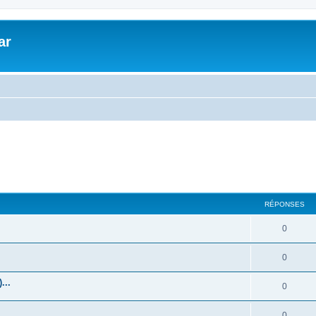
ar
RÉPONSES
0
0
...
0
0