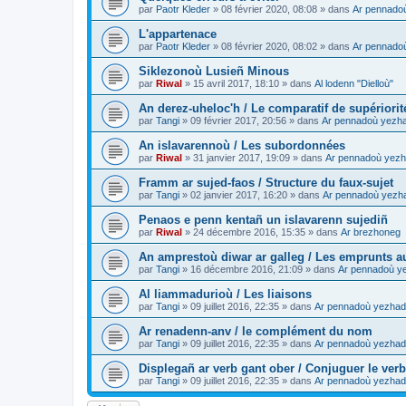
par
Paotr Kleder
»
08 février 2020, 08:08
» dans
Ar pennado
L'appartenace
par
Paotr Kleder
»
08 février 2020, 08:02
» dans
Ar pennado
Siklezonoù Lusieñ Minous
par
Riwal
»
15 avril 2017, 18:10
» dans
Al lodenn "Dielloù"
An derez-uheloc'h / Le comparatif de supériorit
par
Tangi
»
09 février 2017, 20:56
» dans
Ar pennadoù yezh
An islavarennoù / Les subordonnées
par
Riwal
»
31 janvier 2017, 19:09
» dans
Ar pennadoù yezh
Framm ar sujed-faos / Structure du faux-sujet
par
Tangi
»
02 janvier 2017, 16:20
» dans
Ar pennadoù yezh
Penaos e penn kentañ un islavarenn sujediñ
par
Riwal
»
24 décembre 2016, 15:35
» dans
Ar brezhoneg
An amprestoù diwar ar galleg / Les emprunts au
par
Tangi
»
16 décembre 2016, 21:09
» dans
Ar pennadoù y
Al liammadurioù / Les liaisons
par
Tangi
»
09 juillet 2016, 22:35
» dans
Ar pennadoù yezhad
Ar renadenn-anv / le complément du nom
par
Tangi
»
09 juillet 2016, 22:35
» dans
Ar pennadoù yezhad
Displegañ ar verb gant ober / Conjuguer le verb
par
Tangi
»
09 juillet 2016, 22:35
» dans
Ar pennadoù yezhad