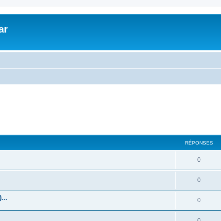
ar
RÉPONSES
0
0
...
0
0