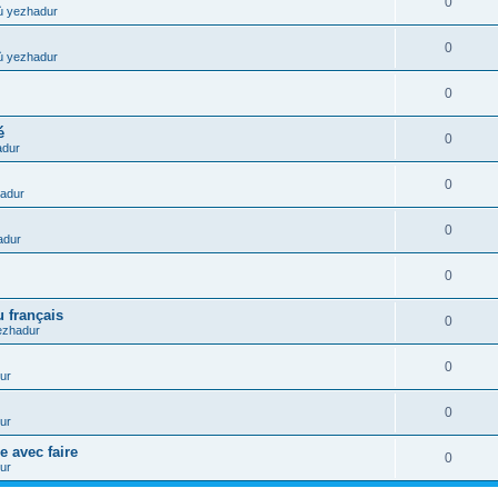
0
ù yezhadur
0
ù yezhadur
0
é
0
adur
0
adur
0
adur
0
 français
0
ezhadur
0
ur
0
ur
e avec faire
0
ur