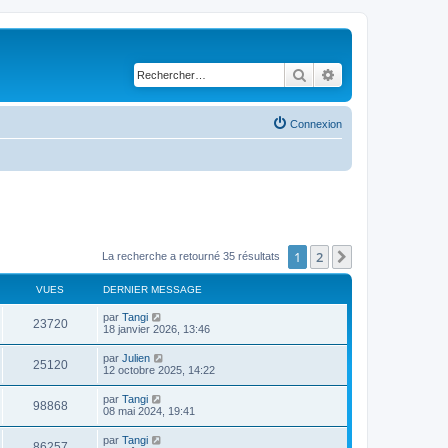
Rechercher
Recherche avancé
Connexion
1
2
Suivant
La recherche a retourné 35 résultats
VUES
DERNIER MESSAGE
par
Tangi
23720
18 janvier 2026, 13:46
par
Julien
25120
12 octobre 2025, 14:22
par
Tangi
98868
08 mai 2024, 19:41
par
Tangi
86257