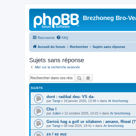
Brezhoneg Bro-Ve
Raccourcis
FAQ
Accueil du forum
Rechercher
Sujets sans réponse
Sujets sans réponse
Aller sur la recherche avancée
Rechercher
Recherche avancée
SUJETS
dont : radikal deu- VS da-
par
Tangi
»
18 janvier 2026, 13:46
» dans
Ar brezhoneg
Cho !
par
Julien
»
12 octobre 2025, 14:22
» dans
Ar brezhoneg
Gerioù hag a goll ur silabenn : amann, Riwal (?)
par
Tangi
»
08 mai 2024, 19:41
» dans
Ar brezhoneg
zo / ez euz