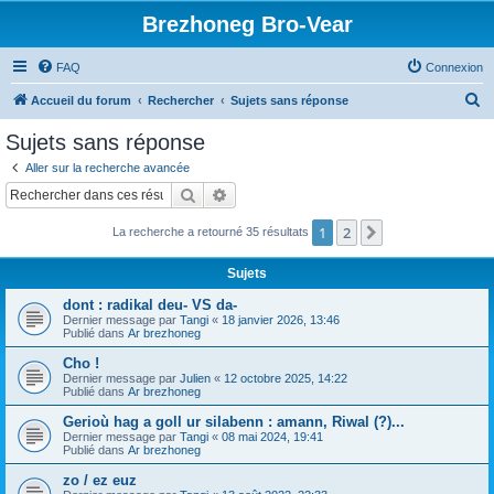
Brezhoneg Bro-Vear
FAQ
Connexion
R
Accueil du forum
Rechercher
Sujets sans réponse
e
Sujets sans réponse
c
Aller sur la recherche avancée
h
Rechercher
Recherche avancée
e
1
2
Suivant
La recherche a retourné 35 résultats
r
c
Sujets
h
dont : radikal deu- VS da-
e
Dernier message par
Tangi
«
18 janvier 2026, 13:46
Publié dans
Ar brezhoneg
r
Cho !
Dernier message par
Julien
«
12 octobre 2025, 14:22
Publié dans
Ar brezhoneg
Gerioù hag a goll ur silabenn : amann, Riwal (?)...
Dernier message par
Tangi
«
08 mai 2024, 19:41
Publié dans
Ar brezhoneg
zo / ez euz