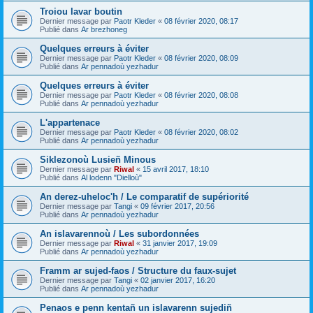
Troiou lavar boutin
Dernier message par
Paotr Kleder
«
08 février 2020, 08:17
Publié dans
Ar brezhoneg
Quelques erreurs à éviter
Dernier message par
Paotr Kleder
«
08 février 2020, 08:09
Publié dans
Ar pennadoù yezhadur
Quelques erreurs à éviter
Dernier message par
Paotr Kleder
«
08 février 2020, 08:08
Publié dans
Ar pennadoù yezhadur
L'appartenace
Dernier message par
Paotr Kleder
«
08 février 2020, 08:02
Publié dans
Ar pennadoù yezhadur
Siklezonoù Lusieñ Minous
Dernier message par
Riwal
«
15 avril 2017, 18:10
Publié dans
Al lodenn "Dielloù"
An derez-uheloc'h / Le comparatif de supériorité
Dernier message par
Tangi
«
09 février 2017, 20:56
Publié dans
Ar pennadoù yezhadur
An islavarennoù / Les subordonnées
Dernier message par
Riwal
«
31 janvier 2017, 19:09
Publié dans
Ar pennadoù yezhadur
Framm ar sujed-faos / Structure du faux-sujet
Dernier message par
Tangi
«
02 janvier 2017, 16:20
Publié dans
Ar pennadoù yezhadur
Penaos e penn kentañ un islavarenn sujediñ