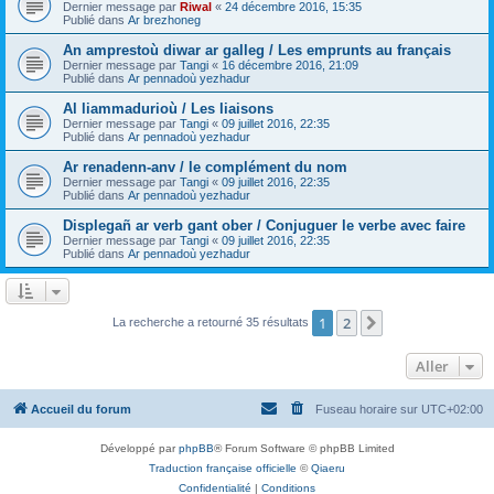
Dernier message par
Riwal
«
24 décembre 2016, 15:35
Publié dans
Ar brezhoneg
An amprestoù diwar ar galleg / Les emprunts au français
Dernier message par
Tangi
«
16 décembre 2016, 21:09
Publié dans
Ar pennadoù yezhadur
Al liammadurioù / Les liaisons
Dernier message par
Tangi
«
09 juillet 2016, 22:35
Publié dans
Ar pennadoù yezhadur
Ar renadenn-anv / le complément du nom
Dernier message par
Tangi
«
09 juillet 2016, 22:35
Publié dans
Ar pennadoù yezhadur
Displegañ ar verb gant ober / Conjuguer le verbe avec faire
Dernier message par
Tangi
«
09 juillet 2016, 22:35
Publié dans
Ar pennadoù yezhadur
1
2
Suivant
La recherche a retourné 35 résultats
Aller
Accueil du forum
Fuseau horaire sur
UTC+02:00
Développé par
phpBB
® Forum Software © phpBB Limited
Traduction française officielle
©
Qiaeru
Confidentialité
|
Conditions