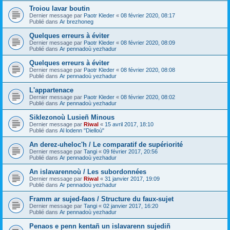
Troiou lavar boutin
Dernier message par
Paotr Kleder
«
08 février 2020, 08:17
Publié dans
Ar brezhoneg
Quelques erreurs à éviter
Dernier message par
Paotr Kleder
«
08 février 2020, 08:09
Publié dans
Ar pennadoù yezhadur
Quelques erreurs à éviter
Dernier message par
Paotr Kleder
«
08 février 2020, 08:08
Publié dans
Ar pennadoù yezhadur
L'appartenace
Dernier message par
Paotr Kleder
«
08 février 2020, 08:02
Publié dans
Ar pennadoù yezhadur
Siklezonoù Lusieñ Minous
Dernier message par
Riwal
«
15 avril 2017, 18:10
Publié dans
Al lodenn "Dielloù"
An derez-uheloc'h / Le comparatif de supériorité
Dernier message par
Tangi
«
09 février 2017, 20:56
Publié dans
Ar pennadoù yezhadur
An islavarennoù / Les subordonnées
Dernier message par
Riwal
«
31 janvier 2017, 19:09
Publié dans
Ar pennadoù yezhadur
Framm ar sujed-faos / Structure du faux-sujet
Dernier message par
Tangi
«
02 janvier 2017, 16:20
Publié dans
Ar pennadoù yezhadur
Penaos e penn kentañ un islavarenn sujediñ