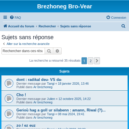
Brezhoneg Bro-Vear
FAQ
Connexion
R
Accueil du forum
Rechercher
Sujets sans réponse
e
Sujets sans réponse
c
Aller sur la recherche avancée
h
Rechercher
Recherche avancée
e
1
2
Suivant
La recherche a retourné 35 résultats
r
c
Sujets
h
dont : radikal deu- VS da-
e
Dernier message par
Tangi
«
18 janvier 2026, 13:46
Publié dans
Ar brezhoneg
r
Cho !
Dernier message par
Julien
«
12 octobre 2025, 14:22
Publié dans
Ar brezhoneg
Gerioù hag a goll ur silabenn : amann, Riwal (?)...
Dernier message par
Tangi
«
08 mai 2024, 19:41
Publié dans
Ar brezhoneg
zo / ez euz