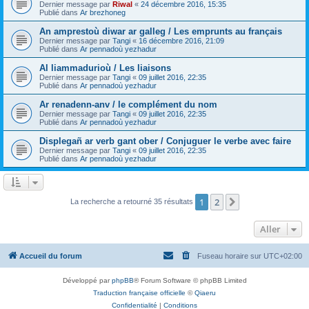
Dernier message par
Riwal
«
24 décembre 2016, 15:35
Publié dans
Ar brezhoneg
An amprestoù diwar ar galleg / Les emprunts au français
Dernier message par
Tangi
«
16 décembre 2016, 21:09
Publié dans
Ar pennadoù yezhadur
Al liammadurioù / Les liaisons
Dernier message par
Tangi
«
09 juillet 2016, 22:35
Publié dans
Ar pennadoù yezhadur
Ar renadenn-anv / le complément du nom
Dernier message par
Tangi
«
09 juillet 2016, 22:35
Publié dans
Ar pennadoù yezhadur
Displegañ ar verb gant ober / Conjuguer le verbe avec faire
Dernier message par
Tangi
«
09 juillet 2016, 22:35
Publié dans
Ar pennadoù yezhadur
1
2
Suivant
La recherche a retourné 35 résultats
Aller
Accueil du forum
Fuseau horaire sur
UTC+02:00
Développé par
phpBB
® Forum Software © phpBB Limited
Traduction française officielle
©
Qiaeru
Confidentialité
|
Conditions