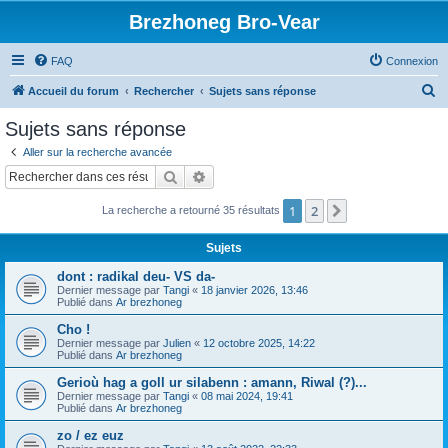
Brezhoneg Bro-Vear
FAQ
Connexion
R
Accueil du forum
Rechercher
Sujets sans réponse
e
Sujets sans réponse
c
Aller sur la recherche avancée
h
Rechercher
Recherche avancée
e
1
2
Suivant
La recherche a retourné 35 résultats
r
c
Sujets
h
dont : radikal deu- VS da-
e
Dernier message par
Tangi
«
18 janvier 2026, 13:46
Publié dans
Ar brezhoneg
r
Cho !
Dernier message par
Julien
«
12 octobre 2025, 14:22
Publié dans
Ar brezhoneg
Gerioù hag a goll ur silabenn : amann, Riwal (?)...
Dernier message par
Tangi
«
08 mai 2024, 19:41
Publié dans
Ar brezhoneg
zo / ez euz