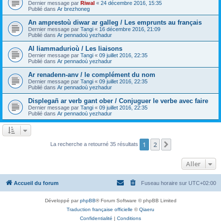
Dernier message par
Riwal
«
24 décembre 2016, 15:35
Publié dans
Ar brezhoneg
An amprestoù diwar ar galleg / Les emprunts au français
Dernier message par
Tangi
«
16 décembre 2016, 21:09
Publié dans
Ar pennadoù yezhadur
Al liammadurioù / Les liaisons
Dernier message par
Tangi
«
09 juillet 2016, 22:35
Publié dans
Ar pennadoù yezhadur
Ar renadenn-anv / le complément du nom
Dernier message par
Tangi
«
09 juillet 2016, 22:35
Publié dans
Ar pennadoù yezhadur
Displegañ ar verb gant ober / Conjuguer le verbe avec faire
Dernier message par
Tangi
«
09 juillet 2016, 22:35
Publié dans
Ar pennadoù yezhadur
1
2
Suivant
La recherche a retourné 35 résultats
Aller
Accueil du forum
Fuseau horaire sur
UTC+02:00
Développé par
phpBB
® Forum Software © phpBB Limited
Traduction française officielle
©
Qiaeru
Confidentialité
|
Conditions