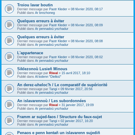
Troiou lavar boutin
Dernier message par
Paotr Kleder
«
08 février 2020, 08:17
Publié dans
Ar brezhoneg
Quelques erreurs à éviter
Dernier message par
Paotr Kleder
«
08 février 2020, 08:09
Publié dans
Ar pennadoù yezhadur
Quelques erreurs à éviter
Dernier message par
Paotr Kleder
«
08 février 2020, 08:08
Publié dans
Ar pennadoù yezhadur
L'appartenace
Dernier message par
Paotr Kleder
«
08 février 2020, 08:02
Publié dans
Ar pennadoù yezhadur
Siklezonoù Lusieñ Minous
Dernier message par
Riwal
«
15 avril 2017, 18:10
Publié dans
Al lodenn "Dielloù"
An derez-uheloc'h / Le comparatif de supériorité
Dernier message par
Tangi
«
09 février 2017, 20:56
Publié dans
Ar pennadoù yezhadur
An islavarennoù / Les subordonnées
Dernier message par
Riwal
«
31 janvier 2017, 19:09
Publié dans
Ar pennadoù yezhadur
Framm ar sujed-faos / Structure du faux-sujet
Dernier message par
Tangi
«
02 janvier 2017, 16:20
Publié dans
Ar pennadoù yezhadur
Penaos e penn kentañ un islavarenn sujediñ