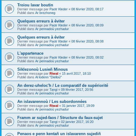
Troiou lavar boutin
Dernier message par
Paotr Kleder
«
08 février 2020, 08:17
Publié dans
Ar brezhoneg
Quelques erreurs à éviter
Dernier message par
Paotr Kleder
«
08 février 2020, 08:09
Publié dans
Ar pennadoù yezhadur
Quelques erreurs à éviter
Dernier message par
Paotr Kleder
«
08 février 2020, 08:08
Publié dans
Ar pennadoù yezhadur
L'appartenace
Dernier message par
Paotr Kleder
«
08 février 2020, 08:02
Publié dans
Ar pennadoù yezhadur
Siklezonoù Lusieñ Minous
Dernier message par
Riwal
«
15 avril 2017, 18:10
Publié dans
Al lodenn "Dielloù"
An derez-uheloc'h / Le comparatif de supériorité
Dernier message par
Tangi
«
09 février 2017, 20:56
Publié dans
Ar pennadoù yezhadur
An islavarennoù / Les subordonnées
Dernier message par
Riwal
«
31 janvier 2017, 19:09
Publié dans
Ar pennadoù yezhadur
Framm ar sujed-faos / Structure du faux-sujet
Dernier message par
Tangi
«
02 janvier 2017, 16:20
Publié dans
Ar pennadoù yezhadur
Penaos e penn kentañ un islavarenn sujediñ