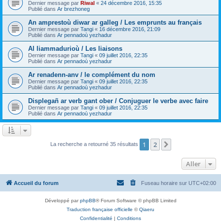
Dernier message par
Riwal
«
24 décembre 2016, 15:35
Publié dans
Ar brezhoneg
An amprestoù diwar ar galleg / Les emprunts au français
Dernier message par
Tangi
«
16 décembre 2016, 21:09
Publié dans
Ar pennadoù yezhadur
Al liammadurioù / Les liaisons
Dernier message par
Tangi
«
09 juillet 2016, 22:35
Publié dans
Ar pennadoù yezhadur
Ar renadenn-anv / le complément du nom
Dernier message par
Tangi
«
09 juillet 2016, 22:35
Publié dans
Ar pennadoù yezhadur
Displegañ ar verb gant ober / Conjuguer le verbe avec faire
Dernier message par
Tangi
«
09 juillet 2016, 22:35
Publié dans
Ar pennadoù yezhadur
1
2
Suivant
La recherche a retourné 35 résultats
Aller
Accueil du forum
Fuseau horaire sur
UTC+02:00
Développé par
phpBB
® Forum Software © phpBB Limited
Traduction française officielle
©
Qiaeru
Confidentialité
|
Conditions