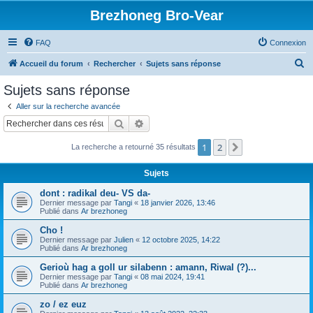
Brezhoneg Bro-Vear
FAQ
Connexion
R
Accueil du forum
Rechercher
Sujets sans réponse
e
Sujets sans réponse
c
Aller sur la recherche avancée
h
Rechercher
Recherche avancée
e
1
2
Suivant
La recherche a retourné 35 résultats
r
c
Sujets
h
dont : radikal deu- VS da-
e
Dernier message par
Tangi
«
18 janvier 2026, 13:46
Publié dans
Ar brezhoneg
r
Cho !
Dernier message par
Julien
«
12 octobre 2025, 14:22
Publié dans
Ar brezhoneg
Gerioù hag a goll ur silabenn : amann, Riwal (?)...
Dernier message par
Tangi
«
08 mai 2024, 19:41
Publié dans
Ar brezhoneg
zo / ez euz