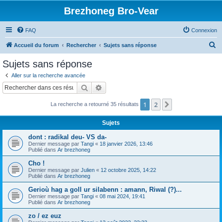
Brezhoneg Bro-Vear
FAQ
Connexion
R
Accueil du forum
Rechercher
Sujets sans réponse
e
Sujets sans réponse
c
Aller sur la recherche avancée
h
Rechercher
Recherche avancée
e
1
2
Suivant
La recherche a retourné 35 résultats
r
c
Sujets
h
dont : radikal deu- VS da-
e
Dernier message par
Tangi
«
18 janvier 2026, 13:46
Publié dans
Ar brezhoneg
r
Cho !
Dernier message par
Julien
«
12 octobre 2025, 14:22
Publié dans
Ar brezhoneg
Gerioù hag a goll ur silabenn : amann, Riwal (?)...
Dernier message par
Tangi
«
08 mai 2024, 19:41
Publié dans
Ar brezhoneg
zo / ez euz