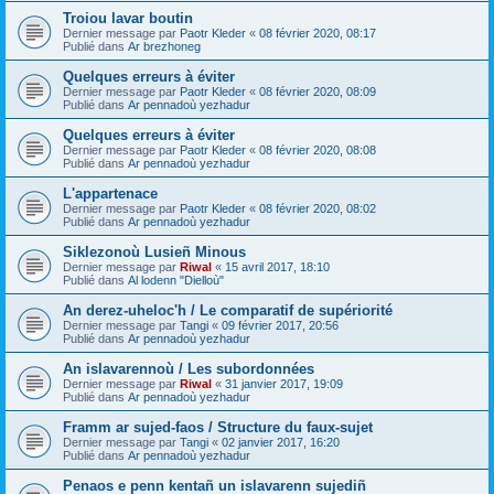
Troiou lavar boutin
Dernier message par
Paotr Kleder
«
08 février 2020, 08:17
Publié dans
Ar brezhoneg
Quelques erreurs à éviter
Dernier message par
Paotr Kleder
«
08 février 2020, 08:09
Publié dans
Ar pennadoù yezhadur
Quelques erreurs à éviter
Dernier message par
Paotr Kleder
«
08 février 2020, 08:08
Publié dans
Ar pennadoù yezhadur
L'appartenace
Dernier message par
Paotr Kleder
«
08 février 2020, 08:02
Publié dans
Ar pennadoù yezhadur
Siklezonoù Lusieñ Minous
Dernier message par
Riwal
«
15 avril 2017, 18:10
Publié dans
Al lodenn "Dielloù"
An derez-uheloc'h / Le comparatif de supériorité
Dernier message par
Tangi
«
09 février 2017, 20:56
Publié dans
Ar pennadoù yezhadur
An islavarennoù / Les subordonnées
Dernier message par
Riwal
«
31 janvier 2017, 19:09
Publié dans
Ar pennadoù yezhadur
Framm ar sujed-faos / Structure du faux-sujet
Dernier message par
Tangi
«
02 janvier 2017, 16:20
Publié dans
Ar pennadoù yezhadur
Penaos e penn kentañ un islavarenn sujediñ