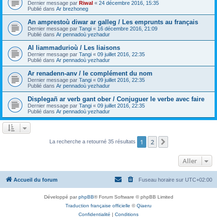
Dernier message par
Riwal
«
24 décembre 2016, 15:35
Publié dans
Ar brezhoneg
An amprestoù diwar ar galleg / Les emprunts au français
Dernier message par
Tangi
«
16 décembre 2016, 21:09
Publié dans
Ar pennadoù yezhadur
Al liammadurioù / Les liaisons
Dernier message par
Tangi
«
09 juillet 2016, 22:35
Publié dans
Ar pennadoù yezhadur
Ar renadenn-anv / le complément du nom
Dernier message par
Tangi
«
09 juillet 2016, 22:35
Publié dans
Ar pennadoù yezhadur
Displegañ ar verb gant ober / Conjuguer le verbe avec faire
Dernier message par
Tangi
«
09 juillet 2016, 22:35
Publié dans
Ar pennadoù yezhadur
1
2
Suivant
La recherche a retourné 35 résultats
Aller
Accueil du forum
Fuseau horaire sur
UTC+02:00
Développé par
phpBB
® Forum Software © phpBB Limited
Traduction française officielle
©
Qiaeru
Confidentialité
|
Conditions