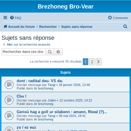
Brezhoneg Bro-Vear
FAQ
Connexion
R
Accueil du forum
Rechercher
Sujets sans réponse
e
Sujets sans réponse
c
Aller sur la recherche avancée
h
Rechercher
Recherche avancée
e
1
2
Suivant
La recherche a retourné 35 résultats
r
c
Sujets
h
dont : radikal deu- VS da-
e
Dernier message par
Tangi
«
18 janvier 2026, 13:46
Publié dans
Ar brezhoneg
r
Cho !
Dernier message par
Julien
«
12 octobre 2025, 14:22
Publié dans
Ar brezhoneg
Gerioù hag a goll ur silabenn : amann, Riwal (?)...
Dernier message par
Tangi
«
08 mai 2024, 19:41
Publié dans
Ar brezhoneg
zo / ez euz