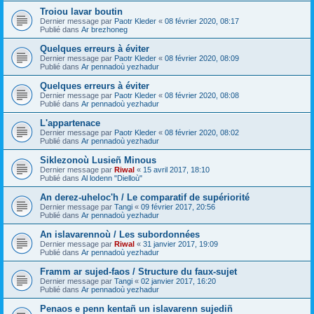
Troiou lavar boutin
Dernier message par
Paotr Kleder
«
08 février 2020, 08:17
Publié dans
Ar brezhoneg
Quelques erreurs à éviter
Dernier message par
Paotr Kleder
«
08 février 2020, 08:09
Publié dans
Ar pennadoù yezhadur
Quelques erreurs à éviter
Dernier message par
Paotr Kleder
«
08 février 2020, 08:08
Publié dans
Ar pennadoù yezhadur
L'appartenace
Dernier message par
Paotr Kleder
«
08 février 2020, 08:02
Publié dans
Ar pennadoù yezhadur
Siklezonoù Lusieñ Minous
Dernier message par
Riwal
«
15 avril 2017, 18:10
Publié dans
Al lodenn "Dielloù"
An derez-uheloc'h / Le comparatif de supériorité
Dernier message par
Tangi
«
09 février 2017, 20:56
Publié dans
Ar pennadoù yezhadur
An islavarennoù / Les subordonnées
Dernier message par
Riwal
«
31 janvier 2017, 19:09
Publié dans
Ar pennadoù yezhadur
Framm ar sujed-faos / Structure du faux-sujet
Dernier message par
Tangi
«
02 janvier 2017, 16:20
Publié dans
Ar pennadoù yezhadur
Penaos e penn kentañ un islavarenn sujediñ