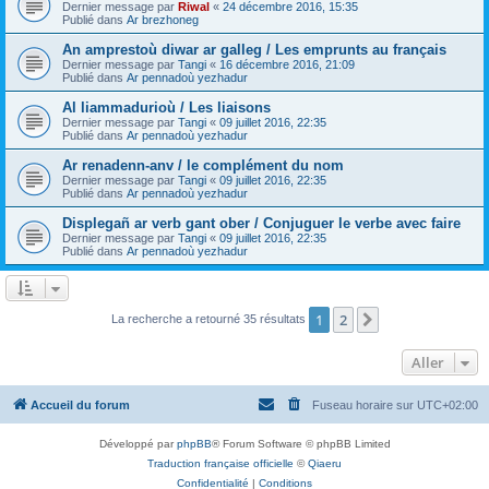
Dernier message par
Riwal
«
24 décembre 2016, 15:35
Publié dans
Ar brezhoneg
An amprestoù diwar ar galleg / Les emprunts au français
Dernier message par
Tangi
«
16 décembre 2016, 21:09
Publié dans
Ar pennadoù yezhadur
Al liammadurioù / Les liaisons
Dernier message par
Tangi
«
09 juillet 2016, 22:35
Publié dans
Ar pennadoù yezhadur
Ar renadenn-anv / le complément du nom
Dernier message par
Tangi
«
09 juillet 2016, 22:35
Publié dans
Ar pennadoù yezhadur
Displegañ ar verb gant ober / Conjuguer le verbe avec faire
Dernier message par
Tangi
«
09 juillet 2016, 22:35
Publié dans
Ar pennadoù yezhadur
1
2
Suivant
La recherche a retourné 35 résultats
Aller
Accueil du forum
Fuseau horaire sur
UTC+02:00
Développé par
phpBB
® Forum Software © phpBB Limited
Traduction française officielle
©
Qiaeru
Confidentialité
|
Conditions