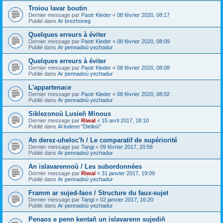
Troiou lavar boutin
Dernier message par
Paotr Kleder
«
08 février 2020, 08:17
Publié dans
Ar brezhoneg
Quelques erreurs à éviter
Dernier message par
Paotr Kleder
«
08 février 2020, 08:09
Publié dans
Ar pennadoù yezhadur
Quelques erreurs à éviter
Dernier message par
Paotr Kleder
«
08 février 2020, 08:08
Publié dans
Ar pennadoù yezhadur
L'appartenace
Dernier message par
Paotr Kleder
«
08 février 2020, 08:02
Publié dans
Ar pennadoù yezhadur
Siklezonoù Lusieñ Minous
Dernier message par
Riwal
«
15 avril 2017, 18:10
Publié dans
Al lodenn "Dielloù"
An derez-uheloc'h / Le comparatif de supériorité
Dernier message par
Tangi
«
09 février 2017, 20:56
Publié dans
Ar pennadoù yezhadur
An islavarennoù / Les subordonnées
Dernier message par
Riwal
«
31 janvier 2017, 19:09
Publié dans
Ar pennadoù yezhadur
Framm ar sujed-faos / Structure du faux-sujet
Dernier message par
Tangi
«
02 janvier 2017, 16:20
Publié dans
Ar pennadoù yezhadur
Penaos e penn kentañ un islavarenn sujediñ