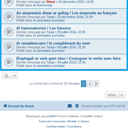
Dernier message par
Riwal
«
24 décembre 2016, 15:35
Publié dans
Ar brezhoneg
An amprestoù diwar ar galleg / Les emprunts au français
Dernier message par
Tangi
«
16 décembre 2016, 21:09
Publié dans
Ar pennadoù yezhadur
Al liammadurioù / Les liaisons
Dernier message par
Tangi
«
09 juillet 2016, 22:35
Publié dans
Ar pennadoù yezhadur
Ar renadenn-anv / le complément du nom
Dernier message par
Tangi
«
09 juillet 2016, 22:35
Publié dans
Ar pennadoù yezhadur
Displegañ ar verb gant ober / Conjuguer le verbe avec faire
Dernier message par
Tangi
«
09 juillet 2016, 22:35
Publié dans
Ar pennadoù yezhadur
1
2
Suivant
La recherche a retourné 35 résultats
Aller
Accueil du forum
Fuseau horaire sur
UTC+02:00
Développé par
phpBB
® Forum Software © phpBB Limited
Traduction française officielle
©
Qiaeru
Confidentialité
|
Conditions