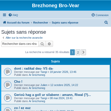
Brezhoneg Bro-Vear
FAQ
Connexion
R
Accueil du forum
Rechercher
Sujets sans réponse
e
Sujets sans réponse
c
Aller sur la recherche avancée
h
Rechercher
Recherche avancée
e
1
2
Suivant
La recherche a retourné 35 résultats
r
c
Sujets
h
dont : radikal deu- VS da-
e
Dernier message par
Tangi
«
18 janvier 2026, 13:46
Publié dans
Ar brezhoneg
r
Cho !
Dernier message par
Julien
«
12 octobre 2025, 14:22
Publié dans
Ar brezhoneg
Gerioù hag a goll ur silabenn : amann, Riwal (?)...
Dernier message par
Tangi
«
08 mai 2024, 19:41
Publié dans
Ar brezhoneg
zo / ez euz