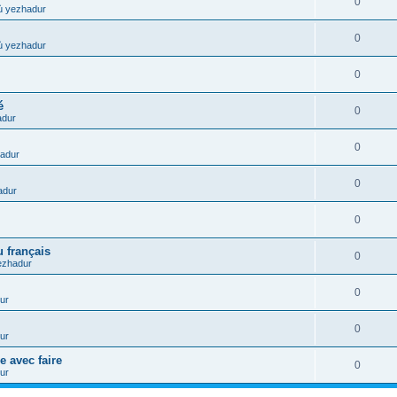
0
ù yezhadur
0
ù yezhadur
0
é
0
adur
0
adur
0
adur
0
 français
0
ezhadur
0
ur
0
ur
e avec faire
0
ur