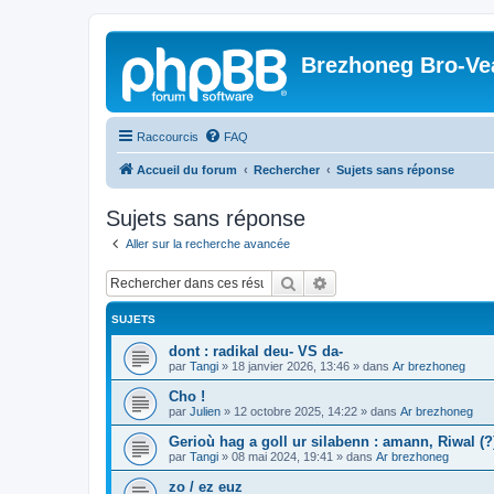
Brezhoneg Bro-Ve
Raccourcis
FAQ
Accueil du forum
Rechercher
Sujets sans réponse
Sujets sans réponse
Aller sur la recherche avancée
Rechercher
Recherche avancée
SUJETS
dont : radikal deu- VS da-
par
Tangi
»
18 janvier 2026, 13:46
» dans
Ar brezhoneg
Cho !
par
Julien
»
12 octobre 2025, 14:22
» dans
Ar brezhoneg
Gerioù hag a goll ur silabenn : amann, Riwal (?)
par
Tangi
»
08 mai 2024, 19:41
» dans
Ar brezhoneg
zo / ez euz