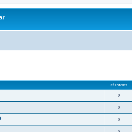
ar
RÉPONSES
0
0
...
0
0