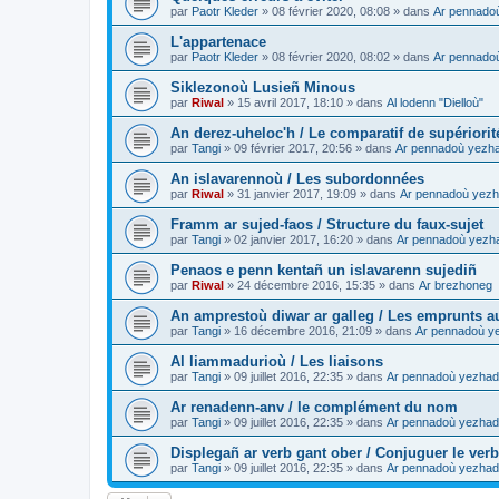
par
Paotr Kleder
»
08 février 2020, 08:08
» dans
Ar pennado
L'appartenace
par
Paotr Kleder
»
08 février 2020, 08:02
» dans
Ar pennado
Siklezonoù Lusieñ Minous
par
Riwal
»
15 avril 2017, 18:10
» dans
Al lodenn "Dielloù"
An derez-uheloc'h / Le comparatif de supériorit
par
Tangi
»
09 février 2017, 20:56
» dans
Ar pennadoù yezh
An islavarennoù / Les subordonnées
par
Riwal
»
31 janvier 2017, 19:09
» dans
Ar pennadoù yezh
Framm ar sujed-faos / Structure du faux-sujet
par
Tangi
»
02 janvier 2017, 16:20
» dans
Ar pennadoù yezh
Penaos e penn kentañ un islavarenn sujediñ
par
Riwal
»
24 décembre 2016, 15:35
» dans
Ar brezhoneg
An amprestoù diwar ar galleg / Les emprunts au
par
Tangi
»
16 décembre 2016, 21:09
» dans
Ar pennadoù y
Al liammadurioù / Les liaisons
par
Tangi
»
09 juillet 2016, 22:35
» dans
Ar pennadoù yezhad
Ar renadenn-anv / le complément du nom
par
Tangi
»
09 juillet 2016, 22:35
» dans
Ar pennadoù yezhad
Displegañ ar verb gant ober / Conjuguer le verb
par
Tangi
»
09 juillet 2016, 22:35
» dans
Ar pennadoù yezhad