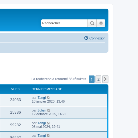
Rechercher
Recherche avancé
Connexion
1
2
Suivant
La recherche a retourné 35 résultats
VUES
DERNIER MESSAGE
par
Tangi
24033
18 janvier 2026, 13:46
par
Julien
25386
12 octobre 2025, 14:22
par
Tangi
99282
08 mai 2024, 19:41
par
Tangi
86552