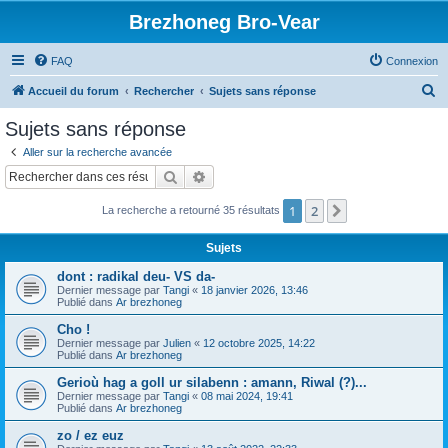
Brezhoneg Bro-Vear
FAQ
Connexion
R
Accueil du forum
Rechercher
Sujets sans réponse
e
Sujets sans réponse
c
Aller sur la recherche avancée
h
Rechercher
Recherche avancée
e
1
2
Suivant
La recherche a retourné 35 résultats
r
c
Sujets
h
dont : radikal deu- VS da-
e
Dernier message par
Tangi
«
18 janvier 2026, 13:46
Publié dans
Ar brezhoneg
r
Cho !
Dernier message par
Julien
«
12 octobre 2025, 14:22
Publié dans
Ar brezhoneg
Gerioù hag a goll ur silabenn : amann, Riwal (?)...
Dernier message par
Tangi
«
08 mai 2024, 19:41
Publié dans
Ar brezhoneg
zo / ez euz