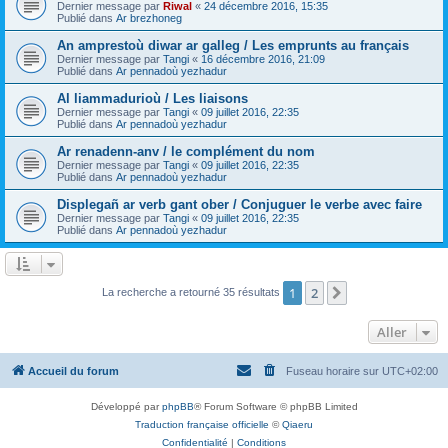
Dernier message par
Riwal
«
24 décembre 2016, 15:35
Publié dans
Ar brezhoneg
An amprestoù diwar ar galleg / Les emprunts au français
Dernier message par
Tangi
«
16 décembre 2016, 21:09
Publié dans
Ar pennadoù yezhadur
Al liammadurioù / Les liaisons
Dernier message par
Tangi
«
09 juillet 2016, 22:35
Publié dans
Ar pennadoù yezhadur
Ar renadenn-anv / le complément du nom
Dernier message par
Tangi
«
09 juillet 2016, 22:35
Publié dans
Ar pennadoù yezhadur
Displegañ ar verb gant ober / Conjuguer le verbe avec faire
Dernier message par
Tangi
«
09 juillet 2016, 22:35
Publié dans
Ar pennadoù yezhadur
1
2
Suivant
La recherche a retourné 35 résultats
Aller
Accueil du forum
Fuseau horaire sur
UTC+02:00
Développé par
phpBB
® Forum Software © phpBB Limited
Traduction française officielle
©
Qiaeru
Confidentialité
|
Conditions