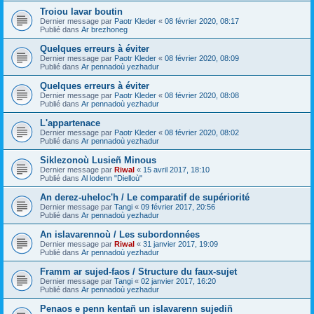
Troiou lavar boutin
Dernier message par
Paotr Kleder
«
08 février 2020, 08:17
Publié dans
Ar brezhoneg
Quelques erreurs à éviter
Dernier message par
Paotr Kleder
«
08 février 2020, 08:09
Publié dans
Ar pennadoù yezhadur
Quelques erreurs à éviter
Dernier message par
Paotr Kleder
«
08 février 2020, 08:08
Publié dans
Ar pennadoù yezhadur
L'appartenace
Dernier message par
Paotr Kleder
«
08 février 2020, 08:02
Publié dans
Ar pennadoù yezhadur
Siklezonoù Lusieñ Minous
Dernier message par
Riwal
«
15 avril 2017, 18:10
Publié dans
Al lodenn "Dielloù"
An derez-uheloc'h / Le comparatif de supériorité
Dernier message par
Tangi
«
09 février 2017, 20:56
Publié dans
Ar pennadoù yezhadur
An islavarennoù / Les subordonnées
Dernier message par
Riwal
«
31 janvier 2017, 19:09
Publié dans
Ar pennadoù yezhadur
Framm ar sujed-faos / Structure du faux-sujet
Dernier message par
Tangi
«
02 janvier 2017, 16:20
Publié dans
Ar pennadoù yezhadur
Penaos e penn kentañ un islavarenn sujediñ