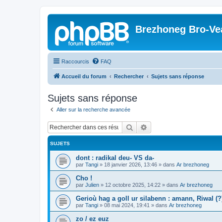
Brezhoneg Bro-Ve
Raccourcis
FAQ
Accueil du forum
Rechercher
Sujets sans réponse
Sujets sans réponse
Aller sur la recherche avancée
Rechercher
Recherche avancée
SUJETS
dont : radikal deu- VS da-
par
Tangi
»
18 janvier 2026, 13:46
» dans
Ar brezhoneg
Cho !
par
Julien
»
12 octobre 2025, 14:22
» dans
Ar brezhoneg
Gerioù hag a goll ur silabenn : amann, Riwal (?)
par
Tangi
»
08 mai 2024, 19:41
» dans
Ar brezhoneg
zo / ez euz