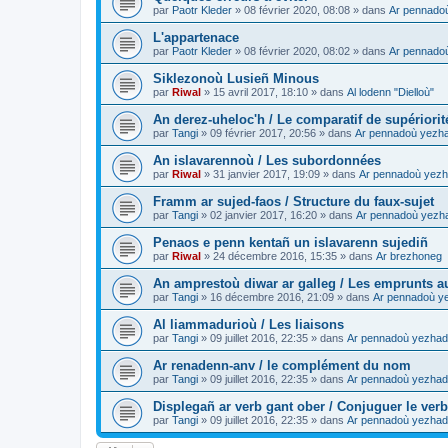
par
Paotr Kleder
»
08 février 2020, 08:08
» dans
Ar pennado
L'appartenace
par
Paotr Kleder
»
08 février 2020, 08:02
» dans
Ar pennado
Siklezonoù Lusieñ Minous
par
Riwal
»
15 avril 2017, 18:10
» dans
Al lodenn "Dielloù"
An derez-uheloc'h / Le comparatif de supériorit
par
Tangi
»
09 février 2017, 20:56
» dans
Ar pennadoù yezh
An islavarennoù / Les subordonnées
par
Riwal
»
31 janvier 2017, 19:09
» dans
Ar pennadoù yezh
Framm ar sujed-faos / Structure du faux-sujet
par
Tangi
»
02 janvier 2017, 16:20
» dans
Ar pennadoù yezh
Penaos e penn kentañ un islavarenn sujediñ
par
Riwal
»
24 décembre 2016, 15:35
» dans
Ar brezhoneg
An amprestoù diwar ar galleg / Les emprunts au
par
Tangi
»
16 décembre 2016, 21:09
» dans
Ar pennadoù y
Al liammadurioù / Les liaisons
par
Tangi
»
09 juillet 2016, 22:35
» dans
Ar pennadoù yezhad
Ar renadenn-anv / le complément du nom
par
Tangi
»
09 juillet 2016, 22:35
» dans
Ar pennadoù yezhad
Displegañ ar verb gant ober / Conjuguer le verb
par
Tangi
»
09 juillet 2016, 22:35
» dans
Ar pennadoù yezhad