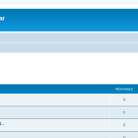
ar
RÉPONSES
0
0
...
0
0