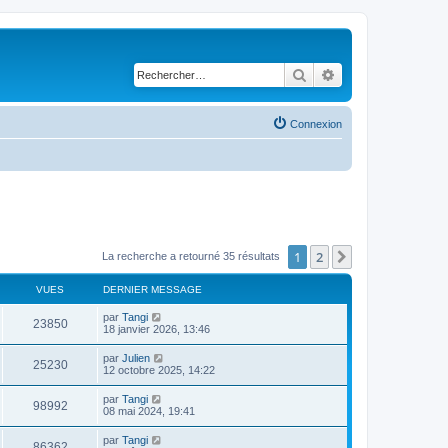
Rechercher
Recherche avancé
Connexion
1
2
Suivant
La recherche a retourné 35 résultats
VUES
DERNIER MESSAGE
par
Tangi
23850
18 janvier 2026, 13:46
par
Julien
25230
12 octobre 2025, 14:22
par
Tangi
98992
08 mai 2024, 19:41
par
Tangi
86362