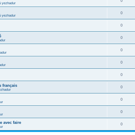
0
ù yezhadur
0
ù yezhadur
0
é
0
adur
0
adur
0
adur
0
 français
0
ezhadur
0
ur
0
ur
e avec faire
0
ur