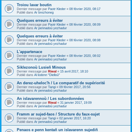
Troiou lavar boutin
Dernier message par
Paotr Kleder
«
08 février 2020, 08:17
Publié dans
Ar brezhoneg
Quelques erreurs à éviter
Dernier message par
Paotr Kleder
«
08 février 2020, 08:09
Publié dans
Ar pennadoù yezhadur
Quelques erreurs à éviter
Dernier message par
Paotr Kleder
«
08 février 2020, 08:08
Publié dans
Ar pennadoù yezhadur
L'appartenace
Dernier message par
Paotr Kleder
«
08 février 2020, 08:02
Publié dans
Ar pennadoù yezhadur
Siklezonoù Lusieñ Minous
Dernier message par
Riwal
«
15 avril 2017, 18:10
Publié dans
Al lodenn "Dielloù"
An derez-uheloc'h / Le comparatif de supériorité
Dernier message par
Tangi
«
09 février 2017, 20:56
Publié dans
Ar pennadoù yezhadur
An islavarennoù / Les subordonnées
Dernier message par
Riwal
«
31 janvier 2017, 19:09
Publié dans
Ar pennadoù yezhadur
Framm ar sujed-faos / Structure du faux-sujet
Dernier message par
Tangi
«
02 janvier 2017, 16:20
Publié dans
Ar pennadoù yezhadur
Penaos e penn kentañ un islavarenn sujediñ