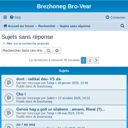
Brezhoneg Bro-Vear
FAQ
Connexion
R
Accueil du forum
Rechercher
Sujets sans réponse
e
Sujets sans réponse
c
Aller sur la recherche avancée
h
Rechercher
Recherche avancée
e
1
2
Suivant
La recherche a retourné 35 résultats
r
c
Sujets
h
dont : radikal deu- VS da-
e
Dernier message par
Tangi
«
18 janvier 2026, 13:46
Publié dans
Ar brezhoneg
r
Cho !
Dernier message par
Julien
«
12 octobre 2025, 14:22
Publié dans
Ar brezhoneg
Gerioù hag a goll ur silabenn : amann, Riwal (?)...
Dernier message par
Tangi
«
08 mai 2024, 19:41
Publié dans
Ar brezhoneg
zo / ez euz