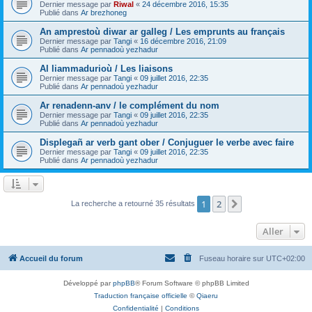
Dernier message par
Riwal
«
24 décembre 2016, 15:35
Publié dans
Ar brezhoneg
An amprestoù diwar ar galleg / Les emprunts au français
Dernier message par
Tangi
«
16 décembre 2016, 21:09
Publié dans
Ar pennadoù yezhadur
Al liammadurioù / Les liaisons
Dernier message par
Tangi
«
09 juillet 2016, 22:35
Publié dans
Ar pennadoù yezhadur
Ar renadenn-anv / le complément du nom
Dernier message par
Tangi
«
09 juillet 2016, 22:35
Publié dans
Ar pennadoù yezhadur
Displegañ ar verb gant ober / Conjuguer le verbe avec faire
Dernier message par
Tangi
«
09 juillet 2016, 22:35
Publié dans
Ar pennadoù yezhadur
1
2
Suivant
La recherche a retourné 35 résultats
Aller
Accueil du forum
Fuseau horaire sur
UTC+02:00
Développé par
phpBB
® Forum Software © phpBB Limited
Traduction française officielle
©
Qiaeru
Confidentialité
|
Conditions