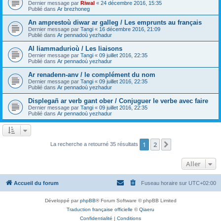
Dernier message par
Riwal
«
24 décembre 2016, 15:35
Publié dans
Ar brezhoneg
An amprestoù diwar ar galleg / Les emprunts au français
Dernier message par
Tangi
«
16 décembre 2016, 21:09
Publié dans
Ar pennadoù yezhadur
Al liammadurioù / Les liaisons
Dernier message par
Tangi
«
09 juillet 2016, 22:35
Publié dans
Ar pennadoù yezhadur
Ar renadenn-anv / le complément du nom
Dernier message par
Tangi
«
09 juillet 2016, 22:35
Publié dans
Ar pennadoù yezhadur
Displegañ ar verb gant ober / Conjuguer le verbe avec faire
Dernier message par
Tangi
«
09 juillet 2016, 22:35
Publié dans
Ar pennadoù yezhadur
1
2
Suivant
La recherche a retourné 35 résultats
Aller
Accueil du forum
Fuseau horaire sur
UTC+02:00
Développé par
phpBB
® Forum Software © phpBB Limited
Traduction française officielle
©
Qiaeru
Confidentialité
|
Conditions