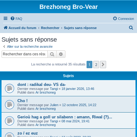
Brezhoneg Bro-Vear
FAQ
Connexion
R
Accueil du forum
Rechercher
Sujets sans réponse
e
Sujets sans réponse
c
Aller sur la recherche avancée
h
Rechercher
Recherche avancée
e
1
2
Suivant
La recherche a retourné 35 résultats
r
c
Sujets
h
dont : radikal deu- VS da-
e
Dernier message par
Tangi
«
18 janvier 2026, 13:46
Publié dans
Ar brezhoneg
r
Cho !
Dernier message par
Julien
«
12 octobre 2025, 14:22
Publié dans
Ar brezhoneg
Gerioù hag a goll ur silabenn : amann, Riwal (?)...
Dernier message par
Tangi
«
08 mai 2024, 19:41
Publié dans
Ar brezhoneg
zo / ez euz