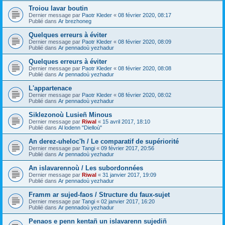
Troiou lavar boutin
Dernier message par
Paotr Kleder
«
08 février 2020, 08:17
Publié dans
Ar brezhoneg
Quelques erreurs à éviter
Dernier message par
Paotr Kleder
«
08 février 2020, 08:09
Publié dans
Ar pennadoù yezhadur
Quelques erreurs à éviter
Dernier message par
Paotr Kleder
«
08 février 2020, 08:08
Publié dans
Ar pennadoù yezhadur
L'appartenace
Dernier message par
Paotr Kleder
«
08 février 2020, 08:02
Publié dans
Ar pennadoù yezhadur
Siklezonoù Lusieñ Minous
Dernier message par
Riwal
«
15 avril 2017, 18:10
Publié dans
Al lodenn "Dielloù"
An derez-uheloc'h / Le comparatif de supériorité
Dernier message par
Tangi
«
09 février 2017, 20:56
Publié dans
Ar pennadoù yezhadur
An islavarennoù / Les subordonnées
Dernier message par
Riwal
«
31 janvier 2017, 19:09
Publié dans
Ar pennadoù yezhadur
Framm ar sujed-faos / Structure du faux-sujet
Dernier message par
Tangi
«
02 janvier 2017, 16:20
Publié dans
Ar pennadoù yezhadur
Penaos e penn kentañ un islavarenn sujediñ