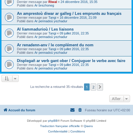
Dernier message par
Riwal
«
24 décembre 2016, 15:35
Publié dans
Ar brezhoneg
An amprestoù diwar ar galleg / Les emprunts au français
Dernier message par
Tangi
«
16 décembre 2016, 21:09
Publié dans
Ar pennadoù yezhadur
Al liammadurioù / Les liaisons
Dernier message par
Tangi
«
09 juillet 2016, 22:35
Publié dans
Ar pennadoù yezhadur
Ar renadenn-anv / le complément du nom
Dernier message par
Tangi
«
09 juillet 2016, 22:35
Publié dans
Ar pennadoù yezhadur
Displegañ ar verb gant ober / Conjuguer le verbe avec faire
Dernier message par
Tangi
«
09 juillet 2016, 22:35
Publié dans
Ar pennadoù yezhadur
1
2
Suivant
La recherche a retourné 35 résultats
Aller
Accueil du forum
Fuseau horaire sur
UTC+02:00
Développé par
phpBB
® Forum Software © phpBB Limited
Traduction française officielle
©
Qiaeru
Confidentialité
|
Conditions