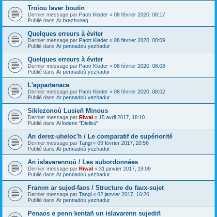
Troiou lavar boutin
Dernier message par
Paotr Kleder
«
08 février 2020, 08:17
Publié dans
Ar brezhoneg
Quelques erreurs à éviter
Dernier message par
Paotr Kleder
«
08 février 2020, 08:09
Publié dans
Ar pennadoù yezhadur
Quelques erreurs à éviter
Dernier message par
Paotr Kleder
«
08 février 2020, 08:08
Publié dans
Ar pennadoù yezhadur
L'appartenace
Dernier message par
Paotr Kleder
«
08 février 2020, 08:02
Publié dans
Ar pennadoù yezhadur
Siklezonoù Lusieñ Minous
Dernier message par
Riwal
«
15 avril 2017, 18:10
Publié dans
Al lodenn "Dielloù"
An derez-uheloc'h / Le comparatif de supériorité
Dernier message par
Tangi
«
09 février 2017, 20:56
Publié dans
Ar pennadoù yezhadur
An islavarennoù / Les subordonnées
Dernier message par
Riwal
«
31 janvier 2017, 19:09
Publié dans
Ar pennadoù yezhadur
Framm ar sujed-faos / Structure du faux-sujet
Dernier message par
Tangi
«
02 janvier 2017, 16:20
Publié dans
Ar pennadoù yezhadur
Penaos e penn kentañ un islavarenn sujediñ