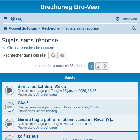
Brezhoneg Bro-Vear
FAQ
Connexion
R
Accueil du forum
Rechercher
Sujets sans réponse
e
Sujets sans réponse
c
Aller sur la recherche avancée
h
Rechercher
Recherche avancée
e
1
2
Suivant
La recherche a retourné 35 résultats
r
c
Sujets
h
dont : radikal deu- VS da-
e
Dernier message par
Tangi
«
18 janvier 2026, 13:46
Publié dans
Ar brezhoneg
r
Cho !
Dernier message par
Julien
«
12 octobre 2025, 14:22
Publié dans
Ar brezhoneg
Gerioù hag a goll ur silabenn : amann, Riwal (?)...
Dernier message par
Tangi
«
08 mai 2024, 19:41
Publié dans
Ar brezhoneg
zo / ez euz