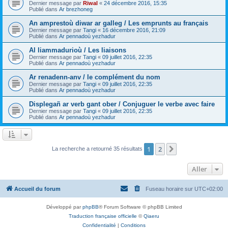
Dernier message par
Riwal
«
24 décembre 2016, 15:35
Publié dans
Ar brezhoneg
An amprestoù diwar ar galleg / Les emprunts au français
Dernier message par
Tangi
«
16 décembre 2016, 21:09
Publié dans
Ar pennadoù yezhadur
Al liammadurioù / Les liaisons
Dernier message par
Tangi
«
09 juillet 2016, 22:35
Publié dans
Ar pennadoù yezhadur
Ar renadenn-anv / le complément du nom
Dernier message par
Tangi
«
09 juillet 2016, 22:35
Publié dans
Ar pennadoù yezhadur
Displegañ ar verb gant ober / Conjuguer le verbe avec faire
Dernier message par
Tangi
«
09 juillet 2016, 22:35
Publié dans
Ar pennadoù yezhadur
1
2
Suivant
La recherche a retourné 35 résultats
Aller
Accueil du forum
Fuseau horaire sur
UTC+02:00
Développé par
phpBB
® Forum Software © phpBB Limited
Traduction française officielle
©
Qiaeru
Confidentialité
|
Conditions