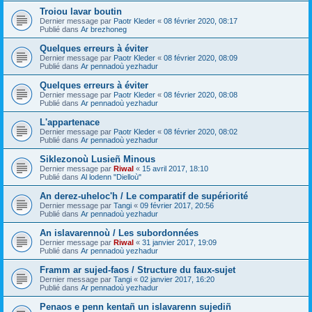
Troiou lavar boutin
Dernier message par
Paotr Kleder
«
08 février 2020, 08:17
Publié dans
Ar brezhoneg
Quelques erreurs à éviter
Dernier message par
Paotr Kleder
«
08 février 2020, 08:09
Publié dans
Ar pennadoù yezhadur
Quelques erreurs à éviter
Dernier message par
Paotr Kleder
«
08 février 2020, 08:08
Publié dans
Ar pennadoù yezhadur
L'appartenace
Dernier message par
Paotr Kleder
«
08 février 2020, 08:02
Publié dans
Ar pennadoù yezhadur
Siklezonoù Lusieñ Minous
Dernier message par
Riwal
«
15 avril 2017, 18:10
Publié dans
Al lodenn "Dielloù"
An derez-uheloc'h / Le comparatif de supériorité
Dernier message par
Tangi
«
09 février 2017, 20:56
Publié dans
Ar pennadoù yezhadur
An islavarennoù / Les subordonnées
Dernier message par
Riwal
«
31 janvier 2017, 19:09
Publié dans
Ar pennadoù yezhadur
Framm ar sujed-faos / Structure du faux-sujet
Dernier message par
Tangi
«
02 janvier 2017, 16:20
Publié dans
Ar pennadoù yezhadur
Penaos e penn kentañ un islavarenn sujediñ