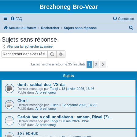
Brezhoneg Bro-Vear
FAQ
Connexion
R
Accueil du forum
Rechercher
Sujets sans réponse
e
Sujets sans réponse
c
Aller sur la recherche avancée
h
Rechercher
Recherche avancée
e
1
2
Suivant
La recherche a retourné 35 résultats
r
c
Sujets
h
dont : radikal deu- VS da-
e
Dernier message par
Tangi
«
18 janvier 2026, 13:46
Publié dans
Ar brezhoneg
r
Cho !
Dernier message par
Julien
«
12 octobre 2025, 14:22
Publié dans
Ar brezhoneg
Gerioù hag a goll ur silabenn : amann, Riwal (?)...
Dernier message par
Tangi
«
08 mai 2024, 19:41
Publié dans
Ar brezhoneg
zo / ez euz