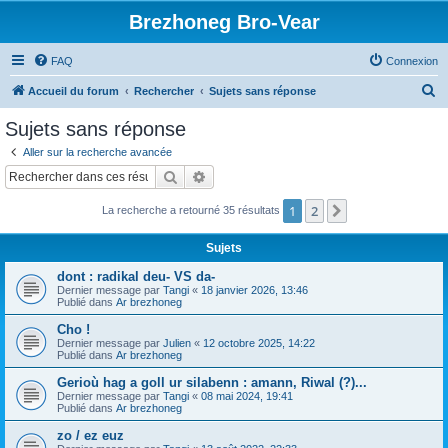
Brezhoneg Bro-Vear
FAQ
Connexion
R
Accueil du forum
Rechercher
Sujets sans réponse
e
Sujets sans réponse
c
Aller sur la recherche avancée
h
Rechercher
Recherche avancée
e
1
2
Suivant
La recherche a retourné 35 résultats
r
c
Sujets
h
dont : radikal deu- VS da-
e
Dernier message par
Tangi
«
18 janvier 2026, 13:46
Publié dans
Ar brezhoneg
r
Cho !
Dernier message par
Julien
«
12 octobre 2025, 14:22
Publié dans
Ar brezhoneg
Gerioù hag a goll ur silabenn : amann, Riwal (?)...
Dernier message par
Tangi
«
08 mai 2024, 19:41
Publié dans
Ar brezhoneg
zo / ez euz