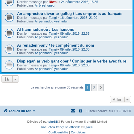
Dernier message par
Riwal
«
24 décembre 2016, 15:35
Publié dans
Ar brezhoneg
An amprestoù diwar ar galleg / Les emprunts au français
Dernier message par
Tangi
«
16 décembre 2016, 21:09
Publié dans
Ar pennadoù yezhadur
Al liammadurioù / Les liaisons
Dernier message par
Tangi
«
09 juillet 2016, 22:35
Publié dans
Ar pennadoù yezhadur
Ar renadenn-anv / le complément du nom
Dernier message par
Tangi
«
09 juillet 2016, 22:35
Publié dans
Ar pennadoù yezhadur
Displegañ ar verb gant ober / Conjuguer le verbe avec faire
Dernier message par
Tangi
«
09 juillet 2016, 22:35
Publié dans
Ar pennadoù yezhadur
1
2
Suivant
La recherche a retourné 35 résultats
Aller
Accueil du forum
Fuseau horaire sur
UTC+02:00
Développé par
phpBB
® Forum Software © phpBB Limited
Traduction française officielle
©
Qiaeru
Confidentialité
|
Conditions