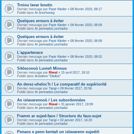
Troiou lavar boutin
Dernier message par
Paotr Kleder
«
08 février 2020, 08:17
Publié dans
Ar brezhoneg
Quelques erreurs à éviter
Dernier message par
Paotr Kleder
«
08 février 2020, 08:09
Publié dans
Ar pennadoù yezhadur
Quelques erreurs à éviter
Dernier message par
Paotr Kleder
«
08 février 2020, 08:08
Publié dans
Ar pennadoù yezhadur
L'appartenace
Dernier message par
Paotr Kleder
«
08 février 2020, 08:02
Publié dans
Ar pennadoù yezhadur
Siklezonoù Lusieñ Minous
Dernier message par
Riwal
«
15 avril 2017, 18:10
Publié dans
Al lodenn "Dielloù"
An derez-uheloc'h / Le comparatif de supériorité
Dernier message par
Tangi
«
09 février 2017, 20:56
Publié dans
Ar pennadoù yezhadur
An islavarennoù / Les subordonnées
Dernier message par
Riwal
«
31 janvier 2017, 19:09
Publié dans
Ar pennadoù yezhadur
Framm ar sujed-faos / Structure du faux-sujet
Dernier message par
Tangi
«
02 janvier 2017, 16:20
Publié dans
Ar pennadoù yezhadur
Penaos e penn kentañ un islavarenn sujediñ