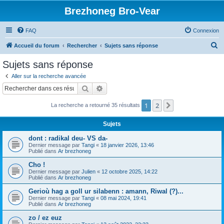
Brezhoneg Bro-Vear
FAQ
Connexion
R
Accueil du forum
Rechercher
Sujets sans réponse
e
Sujets sans réponse
c
Aller sur la recherche avancée
h
Rechercher
Recherche avancée
e
1
2
Suivant
La recherche a retourné 35 résultats
r
c
Sujets
h
dont : radikal deu- VS da-
e
Dernier message par
Tangi
«
18 janvier 2026, 13:46
Publié dans
Ar brezhoneg
r
Cho !
Dernier message par
Julien
«
12 octobre 2025, 14:22
Publié dans
Ar brezhoneg
Gerioù hag a goll ur silabenn : amann, Riwal (?)...
Dernier message par
Tangi
«
08 mai 2024, 19:41
Publié dans
Ar brezhoneg
zo / ez euz