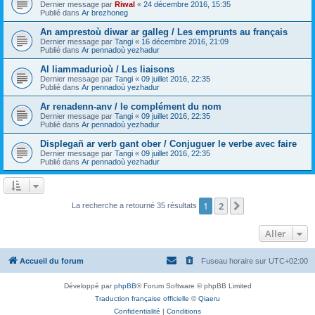
Dernier message par
Riwal
«
24 décembre 2016, 15:35
Publié dans
Ar brezhoneg
An amprestoù diwar ar galleg / Les emprunts au français
Dernier message par
Tangi
«
16 décembre 2016, 21:09
Publié dans
Ar pennadoù yezhadur
Al liammadurioù / Les liaisons
Dernier message par
Tangi
«
09 juillet 2016, 22:35
Publié dans
Ar pennadoù yezhadur
Ar renadenn-anv / le complément du nom
Dernier message par
Tangi
«
09 juillet 2016, 22:35
Publié dans
Ar pennadoù yezhadur
Displegañ ar verb gant ober / Conjuguer le verbe avec faire
Dernier message par
Tangi
«
09 juillet 2016, 22:35
Publié dans
Ar pennadoù yezhadur
1
2
Suivant
La recherche a retourné 35 résultats
Aller
Accueil du forum
Fuseau horaire sur
UTC+02:00
Développé par
phpBB
® Forum Software © phpBB Limited
Traduction française officielle
©
Qiaeru
Confidentialité
|
Conditions