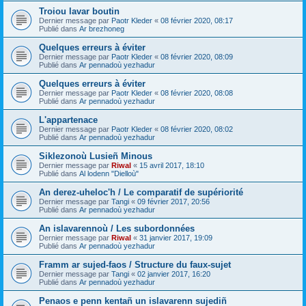
Troiou lavar boutin
Dernier message par
Paotr Kleder
«
08 février 2020, 08:17
Publié dans
Ar brezhoneg
Quelques erreurs à éviter
Dernier message par
Paotr Kleder
«
08 février 2020, 08:09
Publié dans
Ar pennadoù yezhadur
Quelques erreurs à éviter
Dernier message par
Paotr Kleder
«
08 février 2020, 08:08
Publié dans
Ar pennadoù yezhadur
L'appartenace
Dernier message par
Paotr Kleder
«
08 février 2020, 08:02
Publié dans
Ar pennadoù yezhadur
Siklezonoù Lusieñ Minous
Dernier message par
Riwal
«
15 avril 2017, 18:10
Publié dans
Al lodenn "Dielloù"
An derez-uheloc'h / Le comparatif de supériorité
Dernier message par
Tangi
«
09 février 2017, 20:56
Publié dans
Ar pennadoù yezhadur
An islavarennoù / Les subordonnées
Dernier message par
Riwal
«
31 janvier 2017, 19:09
Publié dans
Ar pennadoù yezhadur
Framm ar sujed-faos / Structure du faux-sujet
Dernier message par
Tangi
«
02 janvier 2017, 16:20
Publié dans
Ar pennadoù yezhadur
Penaos e penn kentañ un islavarenn sujediñ