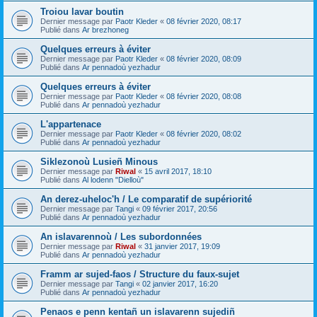
Troiou lavar boutin
Dernier message par
Paotr Kleder
«
08 février 2020, 08:17
Publié dans
Ar brezhoneg
Quelques erreurs à éviter
Dernier message par
Paotr Kleder
«
08 février 2020, 08:09
Publié dans
Ar pennadoù yezhadur
Quelques erreurs à éviter
Dernier message par
Paotr Kleder
«
08 février 2020, 08:08
Publié dans
Ar pennadoù yezhadur
L'appartenace
Dernier message par
Paotr Kleder
«
08 février 2020, 08:02
Publié dans
Ar pennadoù yezhadur
Siklezonoù Lusieñ Minous
Dernier message par
Riwal
«
15 avril 2017, 18:10
Publié dans
Al lodenn "Dielloù"
An derez-uheloc'h / Le comparatif de supériorité
Dernier message par
Tangi
«
09 février 2017, 20:56
Publié dans
Ar pennadoù yezhadur
An islavarennoù / Les subordonnées
Dernier message par
Riwal
«
31 janvier 2017, 19:09
Publié dans
Ar pennadoù yezhadur
Framm ar sujed-faos / Structure du faux-sujet
Dernier message par
Tangi
«
02 janvier 2017, 16:20
Publié dans
Ar pennadoù yezhadur
Penaos e penn kentañ un islavarenn sujediñ