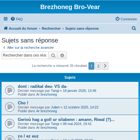
Brezhoneg Bro-Vear
FAQ
Connexion
R
Accueil du forum
Rechercher
Sujets sans réponse
e
Sujets sans réponse
c
Aller sur la recherche avancée
h
Rechercher
Recherche avancée
e
1
2
Suivant
La recherche a retourné 35 résultats
r
c
Sujets
h
dont : radikal deu- VS da-
e
Dernier message par
Tangi
«
18 janvier 2026, 13:46
Publié dans
Ar brezhoneg
r
Cho !
Dernier message par
Julien
«
12 octobre 2025, 14:22
Publié dans
Ar brezhoneg
Gerioù hag a goll ur silabenn : amann, Riwal (?)...
Dernier message par
Tangi
«
08 mai 2024, 19:41
Publié dans
Ar brezhoneg
zo / ez euz