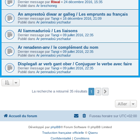
Dernier message par
Riwal
«
24 décembre 2016, 15:35
Publié dans
Ar brezhoneg
An amprestoù diwar ar galleg / Les emprunts au français
Dernier message par
Tangi
«
16 décembre 2016, 21:09
Publié dans
Ar pennadoù yezhadur
Al liammadurioù / Les liaisons
Dernier message par
Tangi
«
09 juillet 2016, 22:35
Publié dans
Ar pennadoù yezhadur
Ar renadenn-anv / le complément du nom
Dernier message par
Tangi
«
09 juillet 2016, 22:35
Publié dans
Ar pennadoù yezhadur
Displegañ ar verb gant ober / Conjuguer le verbe avec faire
Dernier message par
Tangi
«
09 juillet 2016, 22:35
Publié dans
Ar pennadoù yezhadur
1
2
Suivant
La recherche a retourné 35 résultats
Aller
Accueil du forum
Fuseau horaire sur
UTC+02:00
Développé par
phpBB
® Forum Software © phpBB Limited
Traduction française officielle
©
Qiaeru
Confidentialité
|
Conditions