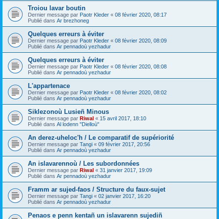
Troiou lavar boutin
Dernier message par
Paotr Kleder
«
08 février 2020, 08:17
Publié dans
Ar brezhoneg
Quelques erreurs à éviter
Dernier message par
Paotr Kleder
«
08 février 2020, 08:09
Publié dans
Ar pennadoù yezhadur
Quelques erreurs à éviter
Dernier message par
Paotr Kleder
«
08 février 2020, 08:08
Publié dans
Ar pennadoù yezhadur
L'appartenace
Dernier message par
Paotr Kleder
«
08 février 2020, 08:02
Publié dans
Ar pennadoù yezhadur
Siklezonoù Lusieñ Minous
Dernier message par
Riwal
«
15 avril 2017, 18:10
Publié dans
Al lodenn "Dielloù"
An derez-uheloc'h / Le comparatif de supériorité
Dernier message par
Tangi
«
09 février 2017, 20:56
Publié dans
Ar pennadoù yezhadur
An islavarennoù / Les subordonnées
Dernier message par
Riwal
«
31 janvier 2017, 19:09
Publié dans
Ar pennadoù yezhadur
Framm ar sujed-faos / Structure du faux-sujet
Dernier message par
Tangi
«
02 janvier 2017, 16:20
Publié dans
Ar pennadoù yezhadur
Penaos e penn kentañ un islavarenn sujediñ