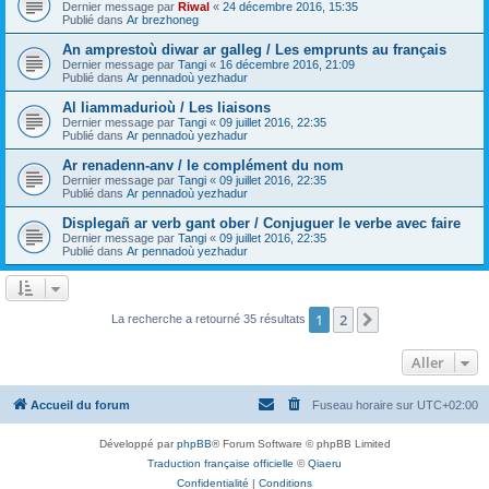
Dernier message par
Riwal
«
24 décembre 2016, 15:35
Publié dans
Ar brezhoneg
An amprestoù diwar ar galleg / Les emprunts au français
Dernier message par
Tangi
«
16 décembre 2016, 21:09
Publié dans
Ar pennadoù yezhadur
Al liammadurioù / Les liaisons
Dernier message par
Tangi
«
09 juillet 2016, 22:35
Publié dans
Ar pennadoù yezhadur
Ar renadenn-anv / le complément du nom
Dernier message par
Tangi
«
09 juillet 2016, 22:35
Publié dans
Ar pennadoù yezhadur
Displegañ ar verb gant ober / Conjuguer le verbe avec faire
Dernier message par
Tangi
«
09 juillet 2016, 22:35
Publié dans
Ar pennadoù yezhadur
1
2
Suivant
La recherche a retourné 35 résultats
Aller
Accueil du forum
Fuseau horaire sur
UTC+02:00
Développé par
phpBB
® Forum Software © phpBB Limited
Traduction française officielle
©
Qiaeru
Confidentialité
|
Conditions