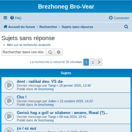
Brezhoneg Bro-Vear
FAQ
Connexion
R
Accueil du forum
Rechercher
Sujets sans réponse
e
Sujets sans réponse
c
Aller sur la recherche avancée
h
Rechercher
Recherche avancée
e
1
2
Suivant
La recherche a retourné 35 résultats
r
c
Sujets
h
dont : radikal deu- VS da-
e
Dernier message par
Tangi
«
18 janvier 2026, 13:46
Publié dans
Ar brezhoneg
r
Cho !
Dernier message par
Julien
«
12 octobre 2025, 14:22
Publié dans
Ar brezhoneg
Gerioù hag a goll ur silabenn : amann, Riwal (?)...
Dernier message par
Tangi
«
08 mai 2024, 19:41
Publié dans
Ar brezhoneg
zo / ez euz