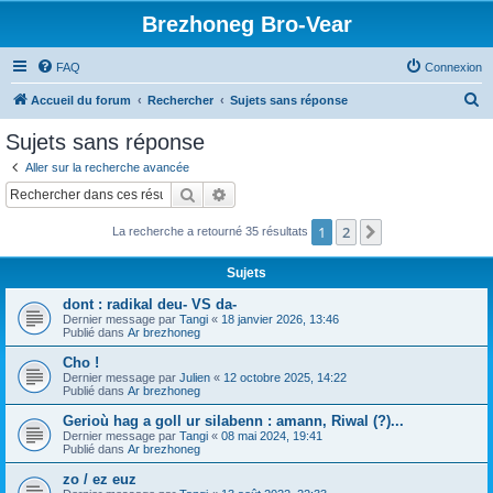
Brezhoneg Bro-Vear
FAQ
Connexion
R
Accueil du forum
Rechercher
Sujets sans réponse
e
Sujets sans réponse
c
Aller sur la recherche avancée
h
Rechercher
Recherche avancée
e
1
2
Suivant
La recherche a retourné 35 résultats
r
c
Sujets
h
dont : radikal deu- VS da-
e
Dernier message par
Tangi
«
18 janvier 2026, 13:46
Publié dans
Ar brezhoneg
r
Cho !
Dernier message par
Julien
«
12 octobre 2025, 14:22
Publié dans
Ar brezhoneg
Gerioù hag a goll ur silabenn : amann, Riwal (?)...
Dernier message par
Tangi
«
08 mai 2024, 19:41
Publié dans
Ar brezhoneg
zo / ez euz