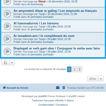
Dernier message par
Riwal
«
24 décembre 2016, 15:35
Publié dans
Ar brezhoneg
An amprestoù diwar ar galleg / Les emprunts au français
Dernier message par
Tangi
«
16 décembre 2016, 21:09
Publié dans
Ar pennadoù yezhadur
Al liammadurioù / Les liaisons
Dernier message par
Tangi
«
09 juillet 2016, 22:35
Publié dans
Ar pennadoù yezhadur
Ar renadenn-anv / le complément du nom
Dernier message par
Tangi
«
09 juillet 2016, 22:35
Publié dans
Ar pennadoù yezhadur
Displegañ ar verb gant ober / Conjuguer le verbe avec faire
Dernier message par
Tangi
«
09 juillet 2016, 22:35
Publié dans
Ar pennadoù yezhadur
1
2
Suivant
La recherche a retourné 35 résultats
Aller
Accueil du forum
Fuseau horaire sur
UTC+02:00
Développé par
phpBB
® Forum Software © phpBB Limited
Traduction française officielle
©
Qiaeru
Confidentialité
|
Conditions