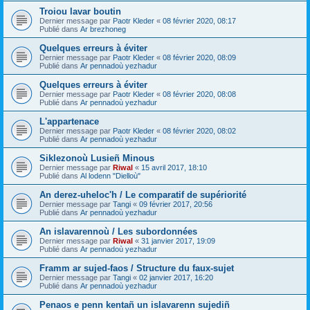
Troiou lavar boutin
Dernier message par
Paotr Kleder
«
08 février 2020, 08:17
Publié dans
Ar brezhoneg
Quelques erreurs à éviter
Dernier message par
Paotr Kleder
«
08 février 2020, 08:09
Publié dans
Ar pennadoù yezhadur
Quelques erreurs à éviter
Dernier message par
Paotr Kleder
«
08 février 2020, 08:08
Publié dans
Ar pennadoù yezhadur
L'appartenace
Dernier message par
Paotr Kleder
«
08 février 2020, 08:02
Publié dans
Ar pennadoù yezhadur
Siklezonoù Lusieñ Minous
Dernier message par
Riwal
«
15 avril 2017, 18:10
Publié dans
Al lodenn "Dielloù"
An derez-uheloc'h / Le comparatif de supériorité
Dernier message par
Tangi
«
09 février 2017, 20:56
Publié dans
Ar pennadoù yezhadur
An islavarennoù / Les subordonnées
Dernier message par
Riwal
«
31 janvier 2017, 19:09
Publié dans
Ar pennadoù yezhadur
Framm ar sujed-faos / Structure du faux-sujet
Dernier message par
Tangi
«
02 janvier 2017, 16:20
Publié dans
Ar pennadoù yezhadur
Penaos e penn kentañ un islavarenn sujediñ