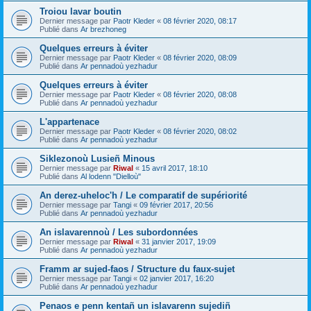
Troiou lavar boutin
Dernier message par
Paotr Kleder
«
08 février 2020, 08:17
Publié dans
Ar brezhoneg
Quelques erreurs à éviter
Dernier message par
Paotr Kleder
«
08 février 2020, 08:09
Publié dans
Ar pennadoù yezhadur
Quelques erreurs à éviter
Dernier message par
Paotr Kleder
«
08 février 2020, 08:08
Publié dans
Ar pennadoù yezhadur
L'appartenace
Dernier message par
Paotr Kleder
«
08 février 2020, 08:02
Publié dans
Ar pennadoù yezhadur
Siklezonoù Lusieñ Minous
Dernier message par
Riwal
«
15 avril 2017, 18:10
Publié dans
Al lodenn "Dielloù"
An derez-uheloc'h / Le comparatif de supériorité
Dernier message par
Tangi
«
09 février 2017, 20:56
Publié dans
Ar pennadoù yezhadur
An islavarennoù / Les subordonnées
Dernier message par
Riwal
«
31 janvier 2017, 19:09
Publié dans
Ar pennadoù yezhadur
Framm ar sujed-faos / Structure du faux-sujet
Dernier message par
Tangi
«
02 janvier 2017, 16:20
Publié dans
Ar pennadoù yezhadur
Penaos e penn kentañ un islavarenn sujediñ