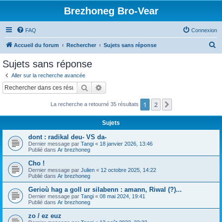
Brezhoneg Bro-Vear
FAQ
Connexion
R
Accueil du forum
Rechercher
Sujets sans réponse
e
Sujets sans réponse
c
Aller sur la recherche avancée
h
Rechercher
Recherche avancée
e
1
2
Suivant
La recherche a retourné 35 résultats
r
c
Sujets
h
dont : radikal deu- VS da-
e
Dernier message par
Tangi
«
18 janvier 2026, 13:46
Publié dans
Ar brezhoneg
r
Cho !
Dernier message par
Julien
«
12 octobre 2025, 14:22
Publié dans
Ar brezhoneg
Gerioù hag a goll ur silabenn : amann, Riwal (?)...
Dernier message par
Tangi
«
08 mai 2024, 19:41
Publié dans
Ar brezhoneg
zo / ez euz