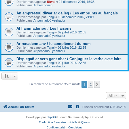
Dernier message par
Riwal
«
24 décembre 2016, 15:35
Publié dans
Ar brezhoneg
An amprestoù diwar ar galleg / Les emprunts au français
Dernier message par
Tangi
«
16 décembre 2016, 21:09
Publié dans
Ar pennadoù yezhadur
Al liammadurioù / Les liaisons
Dernier message par
Tangi
«
09 juillet 2016, 22:35
Publié dans
Ar pennadoù yezhadur
Ar renadenn-anv / le complément du nom
Dernier message par
Tangi
«
09 juillet 2016, 22:35
Publié dans
Ar pennadoù yezhadur
Displegañ ar verb gant ober / Conjuguer le verbe avec faire
Dernier message par
Tangi
«
09 juillet 2016, 22:35
Publié dans
Ar pennadoù yezhadur
1
2
Suivant
La recherche a retourné 35 résultats
Aller
Accueil du forum
Fuseau horaire sur
UTC+02:00
Développé par
phpBB
® Forum Software © phpBB Limited
Traduction française officielle
©
Qiaeru
Confidentialité
|
Conditions