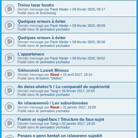
Troiou lavar boutin
Dernier message par
Paotr Kleder
«
08 février 2020, 08:17
Publié dans
Ar brezhoneg
Quelques erreurs à éviter
Dernier message par
Paotr Kleder
«
08 février 2020, 08:09
Publié dans
Ar pennadoù yezhadur
Quelques erreurs à éviter
Dernier message par
Paotr Kleder
«
08 février 2020, 08:08
Publié dans
Ar pennadoù yezhadur
L'appartenace
Dernier message par
Paotr Kleder
«
08 février 2020, 08:02
Publié dans
Ar pennadoù yezhadur
Siklezonoù Lusieñ Minous
Dernier message par
Riwal
«
15 avril 2017, 18:10
Publié dans
Al lodenn "Dielloù"
An derez-uheloc'h / Le comparatif de supériorité
Dernier message par
Tangi
«
09 février 2017, 20:56
Publié dans
Ar pennadoù yezhadur
An islavarennoù / Les subordonnées
Dernier message par
Riwal
«
31 janvier 2017, 19:09
Publié dans
Ar pennadoù yezhadur
Framm ar sujed-faos / Structure du faux-sujet
Dernier message par
Tangi
«
02 janvier 2017, 16:20
Publié dans
Ar pennadoù yezhadur
Penaos e penn kentañ un islavarenn sujediñ