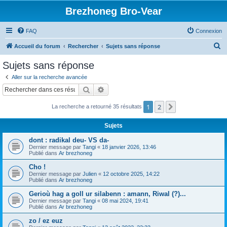
Brezhoneg Bro-Vear
FAQ
Connexion
R
Accueil du forum
Rechercher
Sujets sans réponse
e
Sujets sans réponse
c
Aller sur la recherche avancée
h
Rechercher
Recherche avancée
e
1
2
Suivant
La recherche a retourné 35 résultats
r
c
Sujets
h
dont : radikal deu- VS da-
e
Dernier message par
Tangi
«
18 janvier 2026, 13:46
Publié dans
Ar brezhoneg
r
Cho !
Dernier message par
Julien
«
12 octobre 2025, 14:22
Publié dans
Ar brezhoneg
Gerioù hag a goll ur silabenn : amann, Riwal (?)...
Dernier message par
Tangi
«
08 mai 2024, 19:41
Publié dans
Ar brezhoneg
zo / ez euz