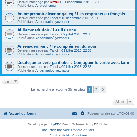
Dernier message par
Riwal
«
24 décembre 2016, 15:35
Publié dans
Ar brezhoneg
An amprestoù diwar ar galleg / Les emprunts au français
Dernier message par
Tangi
«
16 décembre 2016, 21:09
Publié dans
Ar pennadoù yezhadur
Al liammadurioù / Les liaisons
Dernier message par
Tangi
«
09 juillet 2016, 22:35
Publié dans
Ar pennadoù yezhadur
Ar renadenn-anv / le complément du nom
Dernier message par
Tangi
«
09 juillet 2016, 22:35
Publié dans
Ar pennadoù yezhadur
Displegañ ar verb gant ober / Conjuguer le verbe avec faire
Dernier message par
Tangi
«
09 juillet 2016, 22:35
Publié dans
Ar pennadoù yezhadur
1
2
Suivant
La recherche a retourné 35 résultats
Aller
Accueil du forum
Fuseau horaire sur
UTC+02:00
Développé par
phpBB
® Forum Software © phpBB Limited
Traduction française officielle
©
Qiaeru
Confidentialité
|
Conditions