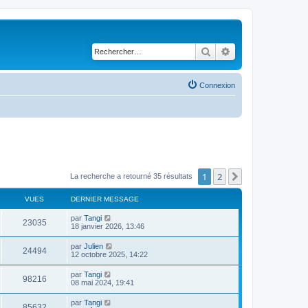
Rechercher
Recherche avancé
Connexion
1
2
Suivant
La recherche a retourné 35 résultats
VUES
DERNIER MESSAGE
par
Tangi
23035
18 janvier 2026, 13:46
par
Julien
24494
12 octobre 2025, 14:22
par
Tangi
98216
08 mai 2024, 19:41
par
Tangi
85632