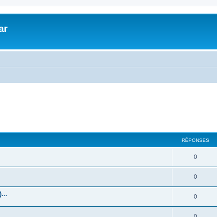
ar
RÉPONSES
0
0
...
0
0