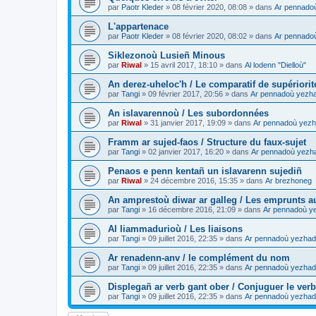
par
Paotr Kleder
»
08 février 2020, 08:08
» dans
Ar pennado
L'appartenace
par
Paotr Kleder
»
08 février 2020, 08:02
» dans
Ar pennado
Siklezonoù Lusieñ Minous
par
Riwal
»
15 avril 2017, 18:10
» dans
Al lodenn "Dielloù"
An derez-uheloc'h / Le comparatif de supériorit
par
Tangi
»
09 février 2017, 20:56
» dans
Ar pennadoù yezh
An islavarennoù / Les subordonnées
par
Riwal
»
31 janvier 2017, 19:09
» dans
Ar pennadoù yezh
Framm ar sujed-faos / Structure du faux-sujet
par
Tangi
»
02 janvier 2017, 16:20
» dans
Ar pennadoù yezh
Penaos e penn kentañ un islavarenn sujediñ
par
Riwal
»
24 décembre 2016, 15:35
» dans
Ar brezhoneg
An amprestoù diwar ar galleg / Les emprunts au
par
Tangi
»
16 décembre 2016, 21:09
» dans
Ar pennadoù y
Al liammadurioù / Les liaisons
par
Tangi
»
09 juillet 2016, 22:35
» dans
Ar pennadoù yezhad
Ar renadenn-anv / le complément du nom
par
Tangi
»
09 juillet 2016, 22:35
» dans
Ar pennadoù yezhad
Displegañ ar verb gant ober / Conjuguer le verb
par
Tangi
»
09 juillet 2016, 22:35
» dans
Ar pennadoù yezhad