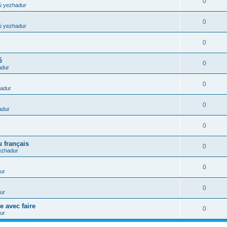
0
ù yezhadur
0
ù yezhadur
0
é
0
adur
0
adur
0
adur
0
 français
0
ezhadur
0
ur
0
ur
e avec faire
0
ur