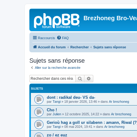
Brezhoneg Bro-Ve
Raccourcis
FAQ
Accueil du forum
Rechercher
Sujets sans réponse
Sujets sans réponse
Aller sur la recherche avancée
Rechercher
Recherche avancée
SUJETS
dont : radikal deu- VS da-
par
Tangi
»
18 janvier 2026, 13:46
» dans
Ar brezhoneg
Cho !
par
Julien
»
12 octobre 2025, 14:22
» dans
Ar brezhoneg
Gerioù hag a goll ur silabenn : amann, Riwal (?)
par
Tangi
»
08 mai 2024, 19:41
» dans
Ar brezhoneg
zo / ez euz