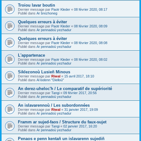
Troiou lavar boutin
Dernier message par
Paotr Kleder
«
08 février 2020, 08:17
Publié dans
Ar brezhoneg
Quelques erreurs à éviter
Dernier message par
Paotr Kleder
«
08 février 2020, 08:09
Publié dans
Ar pennadoù yezhadur
Quelques erreurs à éviter
Dernier message par
Paotr Kleder
«
08 février 2020, 08:08
Publié dans
Ar pennadoù yezhadur
L'appartenace
Dernier message par
Paotr Kleder
«
08 février 2020, 08:02
Publié dans
Ar pennadoù yezhadur
Siklezonoù Lusieñ Minous
Dernier message par
Riwal
«
15 avril 2017, 18:10
Publié dans
Al lodenn "Dielloù"
An derez-uheloc'h / Le comparatif de supériorité
Dernier message par
Tangi
«
09 février 2017, 20:56
Publié dans
Ar pennadoù yezhadur
An islavarennoù / Les subordonnées
Dernier message par
Riwal
«
31 janvier 2017, 19:09
Publié dans
Ar pennadoù yezhadur
Framm ar sujed-faos / Structure du faux-sujet
Dernier message par
Tangi
«
02 janvier 2017, 16:20
Publié dans
Ar pennadoù yezhadur
Penaos e penn kentañ un islavarenn sujediñ