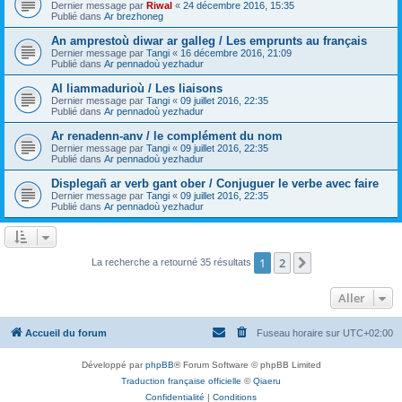
Dernier message par
Riwal
«
24 décembre 2016, 15:35
Publié dans
Ar brezhoneg
An amprestoù diwar ar galleg / Les emprunts au français
Dernier message par
Tangi
«
16 décembre 2016, 21:09
Publié dans
Ar pennadoù yezhadur
Al liammadurioù / Les liaisons
Dernier message par
Tangi
«
09 juillet 2016, 22:35
Publié dans
Ar pennadoù yezhadur
Ar renadenn-anv / le complément du nom
Dernier message par
Tangi
«
09 juillet 2016, 22:35
Publié dans
Ar pennadoù yezhadur
Displegañ ar verb gant ober / Conjuguer le verbe avec faire
Dernier message par
Tangi
«
09 juillet 2016, 22:35
Publié dans
Ar pennadoù yezhadur
1
2
Suivant
La recherche a retourné 35 résultats
Aller
Accueil du forum
Fuseau horaire sur
UTC+02:00
Développé par
phpBB
® Forum Software © phpBB Limited
Traduction française officielle
©
Qiaeru
Confidentialité
|
Conditions