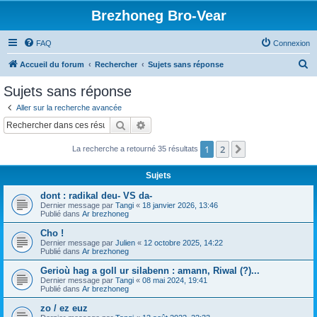
Brezhoneg Bro-Vear
FAQ
Connexion
R
Accueil du forum
Rechercher
Sujets sans réponse
e
Sujets sans réponse
c
Aller sur la recherche avancée
h
Rechercher
Recherche avancée
e
1
2
Suivant
La recherche a retourné 35 résultats
r
c
Sujets
h
dont : radikal deu- VS da-
e
Dernier message par
Tangi
«
18 janvier 2026, 13:46
Publié dans
Ar brezhoneg
r
Cho !
Dernier message par
Julien
«
12 octobre 2025, 14:22
Publié dans
Ar brezhoneg
Gerioù hag a goll ur silabenn : amann, Riwal (?)...
Dernier message par
Tangi
«
08 mai 2024, 19:41
Publié dans
Ar brezhoneg
zo / ez euz