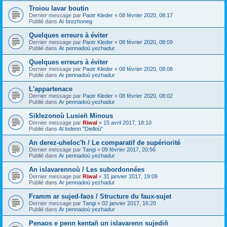
Troiou lavar boutin
Dernier message par
Paotr Kleder
«
08 février 2020, 08:17
Publié dans
Ar brezhoneg
Quelques erreurs à éviter
Dernier message par
Paotr Kleder
«
08 février 2020, 08:09
Publié dans
Ar pennadoù yezhadur
Quelques erreurs à éviter
Dernier message par
Paotr Kleder
«
08 février 2020, 08:08
Publié dans
Ar pennadoù yezhadur
L'appartenace
Dernier message par
Paotr Kleder
«
08 février 2020, 08:02
Publié dans
Ar pennadoù yezhadur
Siklezonoù Lusieñ Minous
Dernier message par
Riwal
«
15 avril 2017, 18:10
Publié dans
Al lodenn "Dielloù"
An derez-uheloc'h / Le comparatif de supériorité
Dernier message par
Tangi
«
09 février 2017, 20:56
Publié dans
Ar pennadoù yezhadur
An islavarennoù / Les subordonnées
Dernier message par
Riwal
«
31 janvier 2017, 19:09
Publié dans
Ar pennadoù yezhadur
Framm ar sujed-faos / Structure du faux-sujet
Dernier message par
Tangi
«
02 janvier 2017, 16:20
Publié dans
Ar pennadoù yezhadur
Penaos e penn kentañ un islavarenn sujediñ