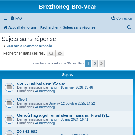
Brezhoneg Bro-Vear
FAQ
Connexion
R
Accueil du forum
Rechercher
Sujets sans réponse
e
Sujets sans réponse
c
Aller sur la recherche avancée
h
Rechercher
Recherche avancée
e
1
2
Suivant
La recherche a retourné 35 résultats
r
c
Sujets
h
dont : radikal deu- VS da-
e
Dernier message par
Tangi
«
18 janvier 2026, 13:46
Publié dans
Ar brezhoneg
r
Cho !
Dernier message par
Julien
«
12 octobre 2025, 14:22
Publié dans
Ar brezhoneg
Gerioù hag a goll ur silabenn : amann, Riwal (?)...
Dernier message par
Tangi
«
08 mai 2024, 19:41
Publié dans
Ar brezhoneg
zo / ez euz