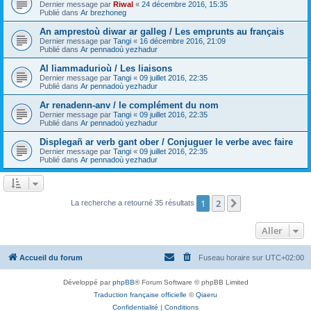
Dernier message par
Riwal
«
24 décembre 2016, 15:35
Publié dans
Ar brezhoneg
An amprestoù diwar ar galleg / Les emprunts au français
Dernier message par
Tangi
«
16 décembre 2016, 21:09
Publié dans
Ar pennadoù yezhadur
Al liammadurioù / Les liaisons
Dernier message par
Tangi
«
09 juillet 2016, 22:35
Publié dans
Ar pennadoù yezhadur
Ar renadenn-anv / le complément du nom
Dernier message par
Tangi
«
09 juillet 2016, 22:35
Publié dans
Ar pennadoù yezhadur
Displegañ ar verb gant ober / Conjuguer le verbe avec faire
Dernier message par
Tangi
«
09 juillet 2016, 22:35
Publié dans
Ar pennadoù yezhadur
1
2
Suivant
La recherche a retourné 35 résultats
Aller
Accueil du forum
Fuseau horaire sur
UTC+02:00
Développé par
phpBB
® Forum Software © phpBB Limited
Traduction française officielle
©
Qiaeru
Confidentialité
|
Conditions