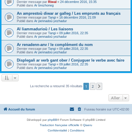
Dernier message par
Riwal
«
24 décembre 2016, 15:35
Publié dans
Ar brezhoneg
An amprestoù diwar ar galleg / Les emprunts au français
Dernier message par
Tangi
«
16 décembre 2016, 21:09
Publié dans
Ar pennadoù yezhadur
Al liammadurioù / Les liaisons
Dernier message par
Tangi
«
09 juillet 2016, 22:35
Publié dans
Ar pennadoù yezhadur
Ar renadenn-anv / le complément du nom
Dernier message par
Tangi
«
09 juillet 2016, 22:35
Publié dans
Ar pennadoù yezhadur
Displegañ ar verb gant ober / Conjuguer le verbe avec faire
Dernier message par
Tangi
«
09 juillet 2016, 22:35
Publié dans
Ar pennadoù yezhadur
1
2
Suivant
La recherche a retourné 35 résultats
Aller
Accueil du forum
Fuseau horaire sur
UTC+02:00
Développé par
phpBB
® Forum Software © phpBB Limited
Traduction française officielle
©
Qiaeru
Confidentialité
|
Conditions