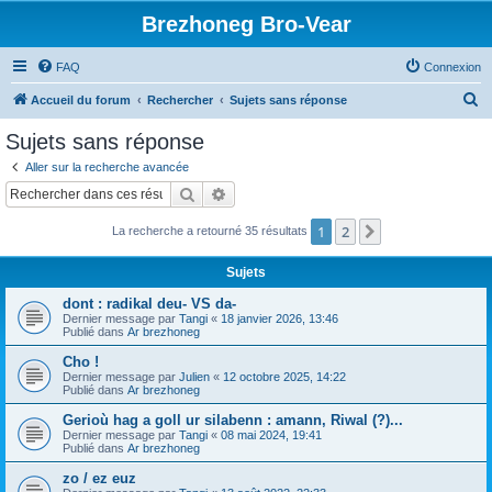
Brezhoneg Bro-Vear
FAQ
Connexion
R
Accueil du forum
Rechercher
Sujets sans réponse
e
Sujets sans réponse
c
Aller sur la recherche avancée
h
Rechercher
Recherche avancée
e
1
2
Suivant
La recherche a retourné 35 résultats
r
c
Sujets
h
dont : radikal deu- VS da-
e
Dernier message par
Tangi
«
18 janvier 2026, 13:46
Publié dans
Ar brezhoneg
r
Cho !
Dernier message par
Julien
«
12 octobre 2025, 14:22
Publié dans
Ar brezhoneg
Gerioù hag a goll ur silabenn : amann, Riwal (?)...
Dernier message par
Tangi
«
08 mai 2024, 19:41
Publié dans
Ar brezhoneg
zo / ez euz