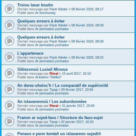
Troiou lavar boutin
Dernier message par
Paotr Kleder
«
08 février 2020, 08:17
Publié dans
Ar brezhoneg
Quelques erreurs à éviter
Dernier message par
Paotr Kleder
«
08 février 2020, 08:09
Publié dans
Ar pennadoù yezhadur
Quelques erreurs à éviter
Dernier message par
Paotr Kleder
«
08 février 2020, 08:08
Publié dans
Ar pennadoù yezhadur
L'appartenace
Dernier message par
Paotr Kleder
«
08 février 2020, 08:02
Publié dans
Ar pennadoù yezhadur
Siklezonoù Lusieñ Minous
Dernier message par
Riwal
«
15 avril 2017, 18:10
Publié dans
Al lodenn "Dielloù"
An derez-uheloc'h / Le comparatif de supériorité
Dernier message par
Tangi
«
09 février 2017, 20:56
Publié dans
Ar pennadoù yezhadur
An islavarennoù / Les subordonnées
Dernier message par
Riwal
«
31 janvier 2017, 19:09
Publié dans
Ar pennadoù yezhadur
Framm ar sujed-faos / Structure du faux-sujet
Dernier message par
Tangi
«
02 janvier 2017, 16:20
Publié dans
Ar pennadoù yezhadur
Penaos e penn kentañ un islavarenn sujediñ