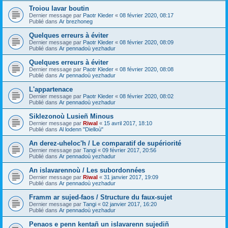
Troiou lavar boutin
Dernier message par
Paotr Kleder
«
08 février 2020, 08:17
Publié dans
Ar brezhoneg
Quelques erreurs à éviter
Dernier message par
Paotr Kleder
«
08 février 2020, 08:09
Publié dans
Ar pennadoù yezhadur
Quelques erreurs à éviter
Dernier message par
Paotr Kleder
«
08 février 2020, 08:08
Publié dans
Ar pennadoù yezhadur
L'appartenace
Dernier message par
Paotr Kleder
«
08 février 2020, 08:02
Publié dans
Ar pennadoù yezhadur
Siklezonoù Lusieñ Minous
Dernier message par
Riwal
«
15 avril 2017, 18:10
Publié dans
Al lodenn "Dielloù"
An derez-uheloc'h / Le comparatif de supériorité
Dernier message par
Tangi
«
09 février 2017, 20:56
Publié dans
Ar pennadoù yezhadur
An islavarennoù / Les subordonnées
Dernier message par
Riwal
«
31 janvier 2017, 19:09
Publié dans
Ar pennadoù yezhadur
Framm ar sujed-faos / Structure du faux-sujet
Dernier message par
Tangi
«
02 janvier 2017, 16:20
Publié dans
Ar pennadoù yezhadur
Penaos e penn kentañ un islavarenn sujediñ