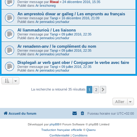
Dernier message par
Riwal
«
24 décembre 2016, 15:35
Publié dans
Ar brezhoneg
An amprestoù diwar ar galleg / Les emprunts au français
Dernier message par
Tangi
«
16 décembre 2016, 21:09
Publié dans
Ar pennadoù yezhadur
Al liammadurioù / Les liaisons
Dernier message par
Tangi
«
09 juillet 2016, 22:35
Publié dans
Ar pennadoù yezhadur
Ar renadenn-anv / le complément du nom
Dernier message par
Tangi
«
09 juillet 2016, 22:35
Publié dans
Ar pennadoù yezhadur
Displegañ ar verb gant ober / Conjuguer le verbe avec faire
Dernier message par
Tangi
«
09 juillet 2016, 22:35
Publié dans
Ar pennadoù yezhadur
1
2
Suivant
La recherche a retourné 35 résultats
Aller
Accueil du forum
Fuseau horaire sur
UTC+02:00
Développé par
phpBB
® Forum Software © phpBB Limited
Traduction française officielle
©
Qiaeru
Confidentialité
|
Conditions