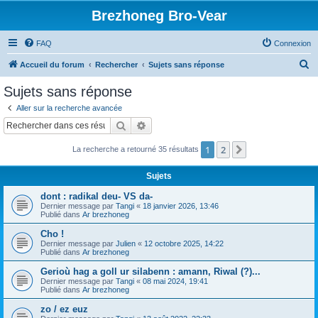
Brezhoneg Bro-Vear
FAQ
Connexion
R
Accueil du forum
Rechercher
Sujets sans réponse
e
Sujets sans réponse
c
Aller sur la recherche avancée
h
Rechercher
Recherche avancée
e
1
2
Suivant
La recherche a retourné 35 résultats
r
c
Sujets
h
dont : radikal deu- VS da-
e
Dernier message par
Tangi
«
18 janvier 2026, 13:46
Publié dans
Ar brezhoneg
r
Cho !
Dernier message par
Julien
«
12 octobre 2025, 14:22
Publié dans
Ar brezhoneg
Gerioù hag a goll ur silabenn : amann, Riwal (?)...
Dernier message par
Tangi
«
08 mai 2024, 19:41
Publié dans
Ar brezhoneg
zo / ez euz