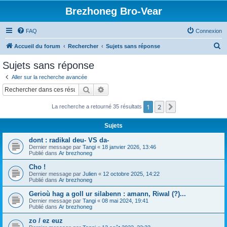
Brezhoneg Bro-Vear
FAQ
Connexion
R
Accueil du forum
Rechercher
Sujets sans réponse
e
Sujets sans réponse
c
Aller sur la recherche avancée
h
Rechercher
Recherche avancée
e
1
2
Suivant
La recherche a retourné 35 résultats
r
c
Sujets
h
dont : radikal deu- VS da-
e
Dernier message par
Tangi
«
18 janvier 2026, 13:46
Publié dans
Ar brezhoneg
r
Cho !
Dernier message par
Julien
«
12 octobre 2025, 14:22
Publié dans
Ar brezhoneg
Gerioù hag a goll ur silabenn : amann, Riwal (?)...
Dernier message par
Tangi
«
08 mai 2024, 19:41
Publié dans
Ar brezhoneg
zo / ez euz