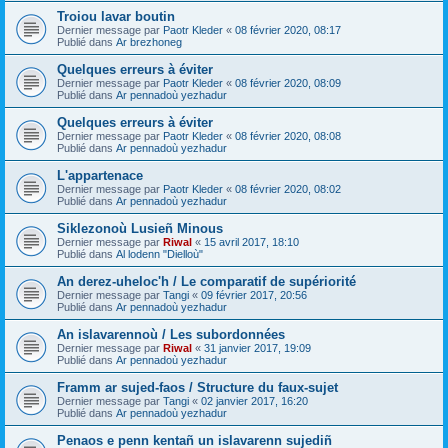
Troiou lavar boutin
Dernier message par
Paotr Kleder
«
08 février 2020, 08:17
Publié dans
Ar brezhoneg
Quelques erreurs à éviter
Dernier message par
Paotr Kleder
«
08 février 2020, 08:09
Publié dans
Ar pennadoù yezhadur
Quelques erreurs à éviter
Dernier message par
Paotr Kleder
«
08 février 2020, 08:08
Publié dans
Ar pennadoù yezhadur
L'appartenace
Dernier message par
Paotr Kleder
«
08 février 2020, 08:02
Publié dans
Ar pennadoù yezhadur
Siklezonoù Lusieñ Minous
Dernier message par
Riwal
«
15 avril 2017, 18:10
Publié dans
Al lodenn "Dielloù"
An derez-uheloc'h / Le comparatif de supériorité
Dernier message par
Tangi
«
09 février 2017, 20:56
Publié dans
Ar pennadoù yezhadur
An islavarennoù / Les subordonnées
Dernier message par
Riwal
«
31 janvier 2017, 19:09
Publié dans
Ar pennadoù yezhadur
Framm ar sujed-faos / Structure du faux-sujet
Dernier message par
Tangi
«
02 janvier 2017, 16:20
Publié dans
Ar pennadoù yezhadur
Penaos e penn kentañ un islavarenn sujediñ