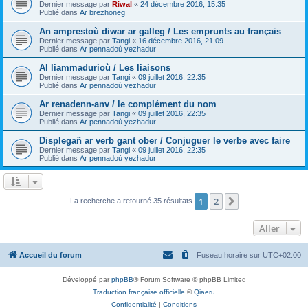
Dernier message par
Riwal
«
24 décembre 2016, 15:35
Publié dans
Ar brezhoneg
An amprestoù diwar ar galleg / Les emprunts au français
Dernier message par
Tangi
«
16 décembre 2016, 21:09
Publié dans
Ar pennadoù yezhadur
Al liammadurioù / Les liaisons
Dernier message par
Tangi
«
09 juillet 2016, 22:35
Publié dans
Ar pennadoù yezhadur
Ar renadenn-anv / le complément du nom
Dernier message par
Tangi
«
09 juillet 2016, 22:35
Publié dans
Ar pennadoù yezhadur
Displegañ ar verb gant ober / Conjuguer le verbe avec faire
Dernier message par
Tangi
«
09 juillet 2016, 22:35
Publié dans
Ar pennadoù yezhadur
1
2
Suivant
La recherche a retourné 35 résultats
Aller
Accueil du forum
Fuseau horaire sur
UTC+02:00
Développé par
phpBB
® Forum Software © phpBB Limited
Traduction française officielle
©
Qiaeru
Confidentialité
|
Conditions