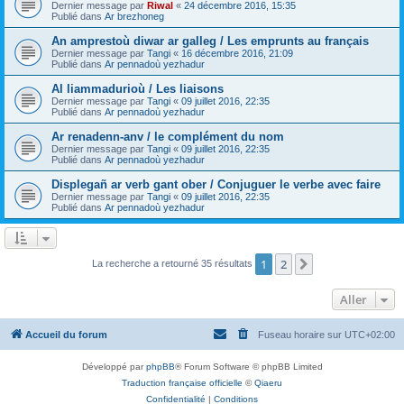
Dernier message par
Riwal
«
24 décembre 2016, 15:35
Publié dans
Ar brezhoneg
An amprestoù diwar ar galleg / Les emprunts au français
Dernier message par
Tangi
«
16 décembre 2016, 21:09
Publié dans
Ar pennadoù yezhadur
Al liammadurioù / Les liaisons
Dernier message par
Tangi
«
09 juillet 2016, 22:35
Publié dans
Ar pennadoù yezhadur
Ar renadenn-anv / le complément du nom
Dernier message par
Tangi
«
09 juillet 2016, 22:35
Publié dans
Ar pennadoù yezhadur
Displegañ ar verb gant ober / Conjuguer le verbe avec faire
Dernier message par
Tangi
«
09 juillet 2016, 22:35
Publié dans
Ar pennadoù yezhadur
1
2
Suivant
La recherche a retourné 35 résultats
Aller
Accueil du forum
Fuseau horaire sur
UTC+02:00
Développé par
phpBB
® Forum Software © phpBB Limited
Traduction française officielle
©
Qiaeru
Confidentialité
|
Conditions