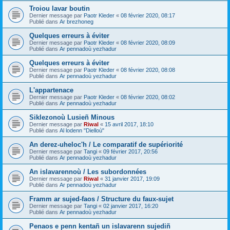
Troiou lavar boutin
Dernier message par
Paotr Kleder
«
08 février 2020, 08:17
Publié dans
Ar brezhoneg
Quelques erreurs à éviter
Dernier message par
Paotr Kleder
«
08 février 2020, 08:09
Publié dans
Ar pennadoù yezhadur
Quelques erreurs à éviter
Dernier message par
Paotr Kleder
«
08 février 2020, 08:08
Publié dans
Ar pennadoù yezhadur
L'appartenace
Dernier message par
Paotr Kleder
«
08 février 2020, 08:02
Publié dans
Ar pennadoù yezhadur
Siklezonoù Lusieñ Minous
Dernier message par
Riwal
«
15 avril 2017, 18:10
Publié dans
Al lodenn "Dielloù"
An derez-uheloc'h / Le comparatif de supériorité
Dernier message par
Tangi
«
09 février 2017, 20:56
Publié dans
Ar pennadoù yezhadur
An islavarennoù / Les subordonnées
Dernier message par
Riwal
«
31 janvier 2017, 19:09
Publié dans
Ar pennadoù yezhadur
Framm ar sujed-faos / Structure du faux-sujet
Dernier message par
Tangi
«
02 janvier 2017, 16:20
Publié dans
Ar pennadoù yezhadur
Penaos e penn kentañ un islavarenn sujediñ