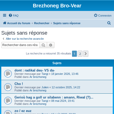
Brezhoneg Bro-Vear
FAQ
Connexion
R
Accueil du forum
Rechercher
Sujets sans réponse
e
Sujets sans réponse
c
Aller sur la recherche avancée
h
Rechercher
Recherche avancée
e
1
2
Suivant
La recherche a retourné 35 résultats
r
c
Sujets
h
dont : radikal deu- VS da-
e
Dernier message par
Tangi
«
18 janvier 2026, 13:46
Publié dans
Ar brezhoneg
r
Cho !
Dernier message par
Julien
«
12 octobre 2025, 14:22
Publié dans
Ar brezhoneg
Gerioù hag a goll ur silabenn : amann, Riwal (?)...
Dernier message par
Tangi
«
08 mai 2024, 19:41
Publié dans
Ar brezhoneg
zo / ez euz