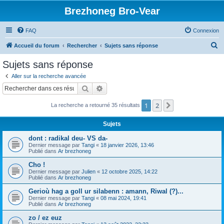
Brezhoneg Bro-Vear
FAQ
Connexion
R
Accueil du forum
Rechercher
Sujets sans réponse
e
Sujets sans réponse
c
Aller sur la recherche avancée
h
Rechercher
Recherche avancée
e
1
2
Suivant
La recherche a retourné 35 résultats
r
c
Sujets
h
dont : radikal deu- VS da-
e
Dernier message par
Tangi
«
18 janvier 2026, 13:46
Publié dans
Ar brezhoneg
r
Cho !
Dernier message par
Julien
«
12 octobre 2025, 14:22
Publié dans
Ar brezhoneg
Gerioù hag a goll ur silabenn : amann, Riwal (?)...
Dernier message par
Tangi
«
08 mai 2024, 19:41
Publié dans
Ar brezhoneg
zo / ez euz