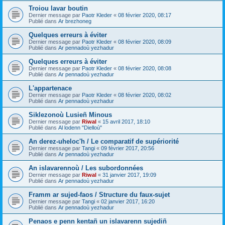
Troiou lavar boutin
Dernier message par
Paotr Kleder
«
08 février 2020, 08:17
Publié dans
Ar brezhoneg
Quelques erreurs à éviter
Dernier message par
Paotr Kleder
«
08 février 2020, 08:09
Publié dans
Ar pennadoù yezhadur
Quelques erreurs à éviter
Dernier message par
Paotr Kleder
«
08 février 2020, 08:08
Publié dans
Ar pennadoù yezhadur
L'appartenace
Dernier message par
Paotr Kleder
«
08 février 2020, 08:02
Publié dans
Ar pennadoù yezhadur
Siklezonoù Lusieñ Minous
Dernier message par
Riwal
«
15 avril 2017, 18:10
Publié dans
Al lodenn "Dielloù"
An derez-uheloc'h / Le comparatif de supériorité
Dernier message par
Tangi
«
09 février 2017, 20:56
Publié dans
Ar pennadoù yezhadur
An islavarennoù / Les subordonnées
Dernier message par
Riwal
«
31 janvier 2017, 19:09
Publié dans
Ar pennadoù yezhadur
Framm ar sujed-faos / Structure du faux-sujet
Dernier message par
Tangi
«
02 janvier 2017, 16:20
Publié dans
Ar pennadoù yezhadur
Penaos e penn kentañ un islavarenn sujediñ