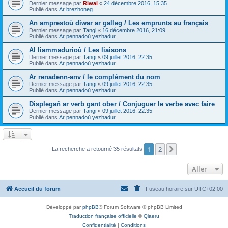
Dernier message par
Riwal
«
24 décembre 2016, 15:35
Publié dans
Ar brezhoneg
An amprestoù diwar ar galleg / Les emprunts au français
Dernier message par
Tangi
«
16 décembre 2016, 21:09
Publié dans
Ar pennadoù yezhadur
Al liammadurioù / Les liaisons
Dernier message par
Tangi
«
09 juillet 2016, 22:35
Publié dans
Ar pennadoù yezhadur
Ar renadenn-anv / le complément du nom
Dernier message par
Tangi
«
09 juillet 2016, 22:35
Publié dans
Ar pennadoù yezhadur
Displegañ ar verb gant ober / Conjuguer le verbe avec faire
Dernier message par
Tangi
«
09 juillet 2016, 22:35
Publié dans
Ar pennadoù yezhadur
1
2
Suivant
La recherche a retourné 35 résultats
Aller
Accueil du forum
Fuseau horaire sur
UTC+02:00
Développé par
phpBB
® Forum Software © phpBB Limited
Traduction française officielle
©
Qiaeru
Confidentialité
|
Conditions