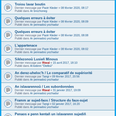
Troiou lavar boutin
Dernier message par
Paotr Kleder
«
08 février 2020, 08:17
Publié dans
Ar brezhoneg
Quelques erreurs à éviter
Dernier message par
Paotr Kleder
«
08 février 2020, 08:09
Publié dans
Ar pennadoù yezhadur
Quelques erreurs à éviter
Dernier message par
Paotr Kleder
«
08 février 2020, 08:08
Publié dans
Ar pennadoù yezhadur
L'appartenace
Dernier message par
Paotr Kleder
«
08 février 2020, 08:02
Publié dans
Ar pennadoù yezhadur
Siklezonoù Lusieñ Minous
Dernier message par
Riwal
«
15 avril 2017, 18:10
Publié dans
Al lodenn "Dielloù"
An derez-uheloc'h / Le comparatif de supériorité
Dernier message par
Tangi
«
09 février 2017, 20:56
Publié dans
Ar pennadoù yezhadur
An islavarennoù / Les subordonnées
Dernier message par
Riwal
«
31 janvier 2017, 19:09
Publié dans
Ar pennadoù yezhadur
Framm ar sujed-faos / Structure du faux-sujet
Dernier message par
Tangi
«
02 janvier 2017, 16:20
Publié dans
Ar pennadoù yezhadur
Penaos e penn kentañ un islavarenn sujediñ