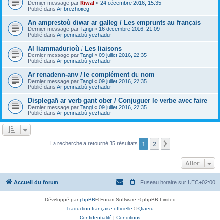
Dernier message par
Riwal
«
24 décembre 2016, 15:35
Publié dans
Ar brezhoneg
An amprestoù diwar ar galleg / Les emprunts au français
Dernier message par
Tangi
«
16 décembre 2016, 21:09
Publié dans
Ar pennadoù yezhadur
Al liammadurioù / Les liaisons
Dernier message par
Tangi
«
09 juillet 2016, 22:35
Publié dans
Ar pennadoù yezhadur
Ar renadenn-anv / le complément du nom
Dernier message par
Tangi
«
09 juillet 2016, 22:35
Publié dans
Ar pennadoù yezhadur
Displegañ ar verb gant ober / Conjuguer le verbe avec faire
Dernier message par
Tangi
«
09 juillet 2016, 22:35
Publié dans
Ar pennadoù yezhadur
1
2
Suivant
La recherche a retourné 35 résultats
Aller
Accueil du forum
Fuseau horaire sur
UTC+02:00
Développé par
phpBB
® Forum Software © phpBB Limited
Traduction française officielle
©
Qiaeru
Confidentialité
|
Conditions