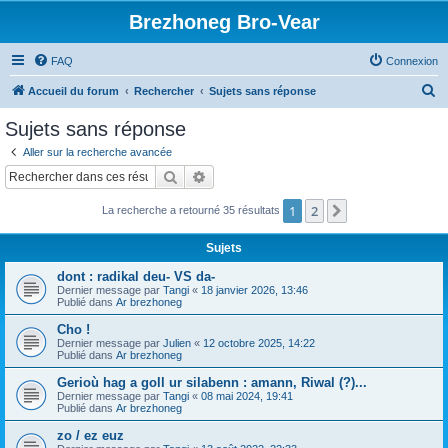
Brezhoneg Bro-Vear
FAQ
Connexion
R
Accueil du forum
Rechercher
Sujets sans réponse
e
Sujets sans réponse
c
Aller sur la recherche avancée
h
Rechercher
Recherche avancée
e
1
2
Suivant
La recherche a retourné 35 résultats
r
c
Sujets
h
dont : radikal deu- VS da-
e
Dernier message par
Tangi
«
18 janvier 2026, 13:46
Publié dans
Ar brezhoneg
r
Cho !
Dernier message par
Julien
«
12 octobre 2025, 14:22
Publié dans
Ar brezhoneg
Gerioù hag a goll ur silabenn : amann, Riwal (?)...
Dernier message par
Tangi
«
08 mai 2024, 19:41
Publié dans
Ar brezhoneg
zo / ez euz