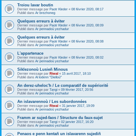
Troiou lavar boutin
Dernier message par
Paotr Kleder
«
08 février 2020, 08:17
Publié dans
Ar brezhoneg
Quelques erreurs à éviter
Dernier message par
Paotr Kleder
«
08 février 2020, 08:09
Publié dans
Ar pennadoù yezhadur
Quelques erreurs à éviter
Dernier message par
Paotr Kleder
«
08 février 2020, 08:08
Publié dans
Ar pennadoù yezhadur
L'appartenace
Dernier message par
Paotr Kleder
«
08 février 2020, 08:02
Publié dans
Ar pennadoù yezhadur
Siklezonoù Lusieñ Minous
Dernier message par
Riwal
«
15 avril 2017, 18:10
Publié dans
Al lodenn "Dielloù"
An derez-uheloc'h / Le comparatif de supériorité
Dernier message par
Tangi
«
09 février 2017, 20:56
Publié dans
Ar pennadoù yezhadur
An islavarennoù / Les subordonnées
Dernier message par
Riwal
«
31 janvier 2017, 19:09
Publié dans
Ar pennadoù yezhadur
Framm ar sujed-faos / Structure du faux-sujet
Dernier message par
Tangi
«
02 janvier 2017, 16:20
Publié dans
Ar pennadoù yezhadur
Penaos e penn kentañ un islavarenn sujediñ