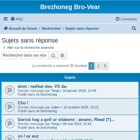
Brezhoneg Bro-Vear
FAQ
Connexion
R
Accueil du forum
Rechercher
Sujets sans réponse
e
Sujets sans réponse
c
Aller sur la recherche avancée
h
Rechercher
Recherche avancée
e
1
2
Suivant
La recherche a retourné 35 résultats
r
c
Sujets
h
dont : radikal deu- VS da-
e
Dernier message par
Tangi
«
18 janvier 2026, 13:46
Publié dans
Ar brezhoneg
r
Cho !
Dernier message par
Julien
«
12 octobre 2025, 14:22
Publié dans
Ar brezhoneg
Gerioù hag a goll ur silabenn : amann, Riwal (?)...
Dernier message par
Tangi
«
08 mai 2024, 19:41
Publié dans
Ar brezhoneg
zo / ez euz