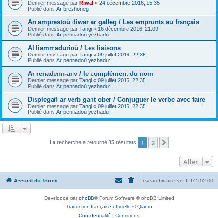
Dernier message par
Riwal
«
24 décembre 2016, 15:35
Publié dans
Ar brezhoneg
An amprestoù diwar ar galleg / Les emprunts au français
Dernier message par
Tangi
«
16 décembre 2016, 21:09
Publié dans
Ar pennadoù yezhadur
Al liammadurioù / Les liaisons
Dernier message par
Tangi
«
09 juillet 2016, 22:35
Publié dans
Ar pennadoù yezhadur
Ar renadenn-anv / le complément du nom
Dernier message par
Tangi
«
09 juillet 2016, 22:35
Publié dans
Ar pennadoù yezhadur
Displegañ ar verb gant ober / Conjuguer le verbe avec faire
Dernier message par
Tangi
«
09 juillet 2016, 22:35
Publié dans
Ar pennadoù yezhadur
1
2
Suivant
La recherche a retourné 35 résultats
Aller
Accueil du forum
Fuseau horaire sur
UTC+02:00
Développé par
phpBB
® Forum Software © phpBB Limited
Traduction française officielle
©
Qiaeru
Confidentialité
|
Conditions